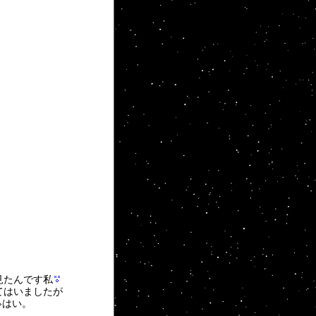
見たんです私
てはいましたが
はい。