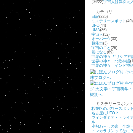
(04/22)
宇宙人は異次元
カテゴリ
日記
(225)
ミステリースポット
(49)
UFO
(44)
UMA
(36)
宇宙人
(32)
オーパーツ
(33)
超能力
(3)
宇宙のこと
(26)
気になる
(89)
世界の神々 ギリシア神
世界の神々 北欧神話
(1
世界の神々 インド神
ミステリースポッ
杉並区のパワースポッ
名古屋にUFO？
ウィンダミア・トライ
ル
座敷わらしの家 全焼
トンカラリンってなに