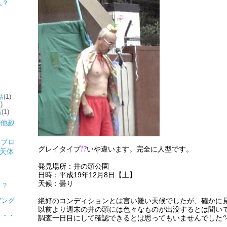
人？
話
(1)
)
話
(1)
グレイタイプ
いや違います。完全に人型です。
発見場所：井の頭公園
日時：平成19年12月8日【土】
ト
天候：曇り
ト？
アング
絶好のコンディションとは言い難い天候でしたが、確かに
以前より週末の井の頭には色々なものが出没するとは聞い
・・・
調査一日目にして確認できるとは思ってもいませんでした
？