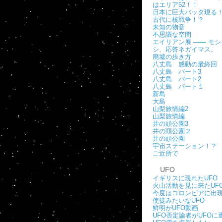
はエリア52！！
日本に巨大バッタ現る
古代に核戦争！？
未知の物音
不思議な空間
エイリアン展 ―― モシ
シ、応答ネガイマス。
廃墟の歩き方
八丈島 感動の最終回
八丈島 パート3
八丈島 パート2
八丈島 パート１
新島
大島
山梨旅情編2
山梨旅情編
井の頭公園3
井の頭公園２
井の頭公園
宇宙ステーション！？
ご近所で
UFO
イギリスに現れたUFO
火山活動を見に来たUF
今度はコロンビアに出
使徒みたいなUFO
鮮明がUFO動画
UFO否定論者がUFOに