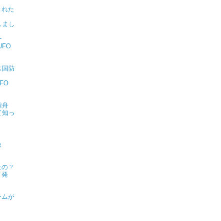
された
しまし
ー
FO
ス国防
FO
虚舟
て知っ
像
たの？
ト発
ームが