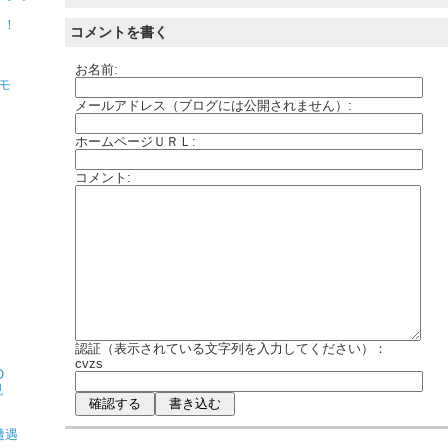
！！
コメントを書く
お名前:
モ
メールアドレス（ブログには公開されません）:
ホームページＵＲＬ:
コメント:
認証（表示されている文字列を入力してください）：
cvzs
O
現
遭遇