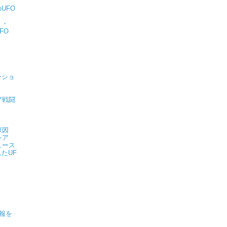
UFO
・・
FO
ーショ
ア戦闘
原因
シア
ュース
たUF
情報を