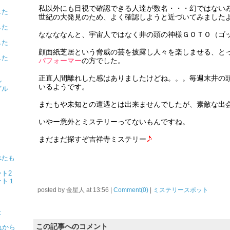
私以外にも目視で確認できる人達が数名・・・幻ではない
ました
世紀の大発見のため、よく確認しようと近づいてみました
ました
ななななんと、宇宙人ではなく井の頭の神様ＧＯＴＯ（ゴ
ました
顔面紙芝居という脅威の芸を披露し人々を楽しませる、と
ました
パフォーマー
の方でした。
正直人間離れした感はありましたけどね。。。毎週末井の
ル
いるようです。
グル
またもや未知との遭遇とは出来ませんでしたが、素敵な出
いやー意外とミステリーってないもんですね。
？
まだまだ探すぞ吉祥寺ミステリー
べたも
ト2
ート１
posted by
金星人
at
13:56
|
Comment(0)
|
ミステリースポット
た
この記事へのコメント
れから