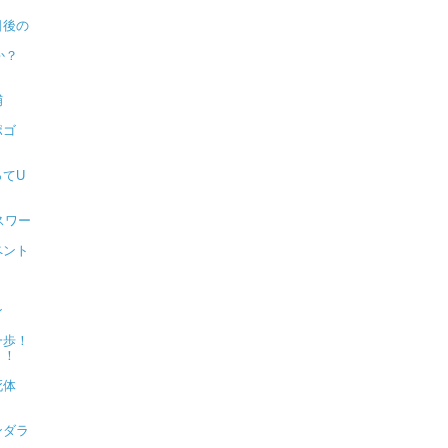
日後の
か？
捕
ポゴ
？
てU
スワー
ペント
ン
一歩！
！！
死体
ンダラ