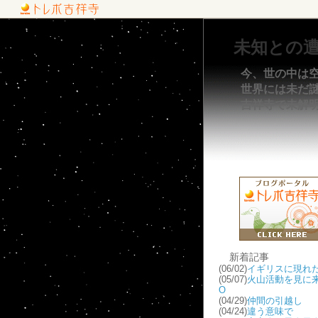
未知との
今、世の中は
世界には未だ謎が
吉祥寺で未解
新着記事
(06/02)
イギリスに現れた
(05/07)
火山活動を見に来
O
(04/29)
仲間の引越し
(04/24)
違う意味で