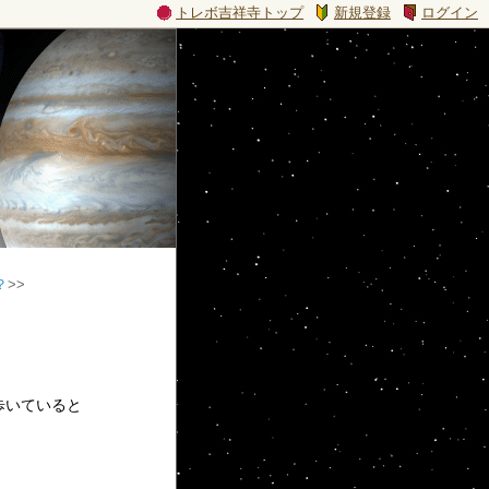
トレボ吉祥寺トップ
新規登録
ログイン
？
>>
歩いていると