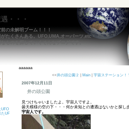
遭遇・・・
空前の未解明ブーム！！！
たくさんある。UFO,UMA,オーパーツ,etc・・・・
明なものを探していくそんなブログです。
aaaaaa
<<
井の頭公園２
|
Main
|
宇宙ステーション！
2007年12月11日
井の頭公園
見つけちゃいましたよ。宇宙人ですよ。
曇天模様の空の下・・・何か未知との遭遇はないかと探し
UFO
宇宙人です。
たUF