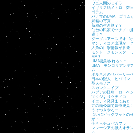
ワニ人間のミイラ
イギリス紙メトロ 数
ゴラム
パナマのUMA ゴラム
妖精の写真
新種の生き物？？
仙台の民家でツチノコ
獲！？
グーグルアースでオゴ
マンティコア出現か！
人魚の目撃情報が多発
モントークモンスターっ
MA？
UMA撮影される？？
UMA モンゴリアンデ
ム
ボルネオのリバーサー
日本の獣人 ヒバゴン
獣人モノス
スカンクエイプ
パプアの怪鳥 ローペ
宝クジよりツチノコ
イエティ発見まであと
井の頭公園で妖怪発見
うそつきやろー
ついにビッグフットの
が・・・
今さらチュパカブラ
マレーシアの獣人オラ
ム