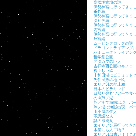
高松塚古墳の謎
伊勢神宮に行ってき
番外編
伊勢神宮に行ってき
ダビデ編
伊勢神宮に行ってき
内宮編
伊勢神宮に行ってき
外宮編
ムービングロックの謎
ドラゴントライアング
バミューダトライアン
哲学堂公園
アタカマの巨人
吉祥寺西公園のキノコ
禍々しい絵
十和田湖にピラミッド
先住民族の地上絵
エリア51の地上絵
日本のピラミッド
日帰り弾丸ツアーで食
の＠芦ノ湖
芦ノ湖で海賊出現 パー
芦ノ湖で海賊出現 パ
山小屋の住人
不思議な人
謎の卵発見
エイリアン展行ってき
水星にも人工物？
エリア51は古い！！こ