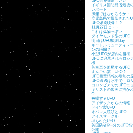
UFO雲を撮影したい
イギリス国防総省最後の
レポート
風船ではなかろうか・
鹿児島県で撮影されたU
UFO爆発映像！？
11月27日に・・・
これは偽物っぽい
ダイヤモンド型のUFO
明日はUFO観測day
キャトルミューティレ
ンの瞬間？
小型UFOが店内を徘徊
UFOに追尾されるロシ
機
英空軍を追尾するUFO
すんごい雲 UFO？
UFO目撃情報の増加の
UFO遭遇は水中で ロ
コロンビアでのUFOニ
キリストの磔画に描かれ
O
被曝するUFO
アイザックからの情報
ドイツ製UFO
オバマ大統領とUFO
アイスサークル
埋もれたUFO
英国防省6年分のUFO
公開