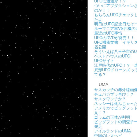
UFOに遭遇か！？
ついにアブダクション
のか！！
もちろんUFOチェック
たよ
明日はUFO記念日だぞ
ルーマニア軍VS四機のU
最近のUFO事情
UFOのDVDが発売！！
UFO機密文書 イギリ
省公開
そういえば八王子市のU
ベストハウスのUFO
UFOサイト
江戸時代のUFO！？ 
異形UFOドローンズっ
てる？
UMA
サスカッチの赤外線画
チュパカブラ再び！？
サスクワッチか？
ネッシーは死んじゃっ
アメリカでビッグフッ
見！？
ゴラムの正体が判明
ビッグフットの調査チ
発足
アイルランドのUMA
中国の巨大ヘビ