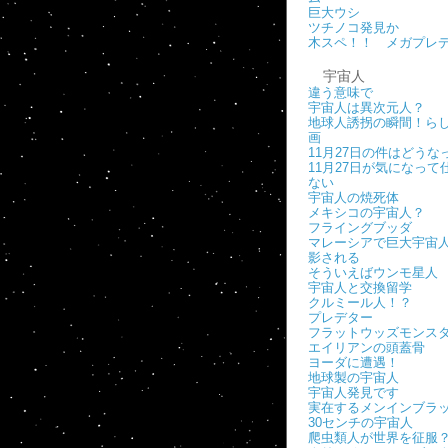
巨大ウシ
ツチノコ発見か
木スペ！！ メガプレ
宇宙人
違う意味で
宇宙人は異次元人？
地球人誘拐の瞬間！ら
画
11月27日の件はどうな
11月27日が気になって
ない
宇宙人の焼死体
メキシコの宇宙人？
フライングブッダ
マレーシアで巨大宇宙
影される
そういえばウンモ星人
宇宙人と交換留学
クルミール人！？
プレデター
フラットウッズモンス
エイリアンの頭蓋骨
ヨーダに遭遇！
地球製の宇宙人
宇宙人発見です
実在するメンインブラ
30センチの宇宙人
爬虫類人が世界を征服