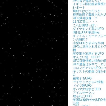
UFO雲を撮影したい
イギリス国防総省最後の
レポート
風船ではなかろうか・
鹿児島県で撮影されたU
UFO爆発映像！？
11月27日に・・・
これは偽物っぽい
ダイヤモンド型のUFO
明日はUFO観測day
キャトルミューティレ
ンの瞬間？
小型UFOが店内を徘徊
UFOに追尾されるロシ
機
英空軍を追尾するUFO
すんごい雲 UFO？
UFO目撃情報の増加の
UFO遭遇は水中で ロ
コロンビアでのUFOニ
キリストの磔画に描かれ
O
被曝するUFO
アイザックからの情報
ドイツ製UFO
オバマ大統領とUFO
アイスサークル
埋もれたUFO
英国防省6年分のUFO
公開