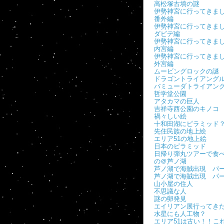
高松塚古墳の謎
伊勢神宮に行ってき
番外編
伊勢神宮に行ってき
ダビデ編
伊勢神宮に行ってき
内宮編
伊勢神宮に行ってき
外宮編
ムービングロックの謎
ドラゴントライアング
バミューダトライアン
哲学堂公園
アタカマの巨人
吉祥寺西公園のキノコ
禍々しい絵
十和田湖にピラミッド
先住民族の地上絵
エリア51の地上絵
日本のピラミッド
日帰り弾丸ツアーで食
の＠芦ノ湖
芦ノ湖で海賊出現 パー
芦ノ湖で海賊出現 パ
山小屋の住人
不思議な人
謎の卵発見
エイリアン展行ってき
水星にも人工物？
エリア51は古い！！こ