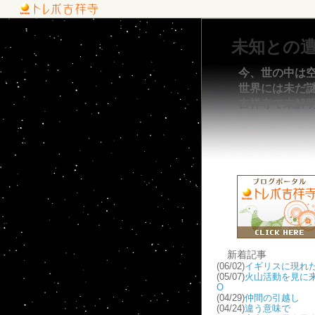
未知との
今、世の中は
世界には未だ謎が
吉祥寺で未解
新着記事
(06/02)
イギリスに現れた
(05/07)
火山活動を見に来
O
(04/29)
仲間の引越し
(04/24)
違う意味で