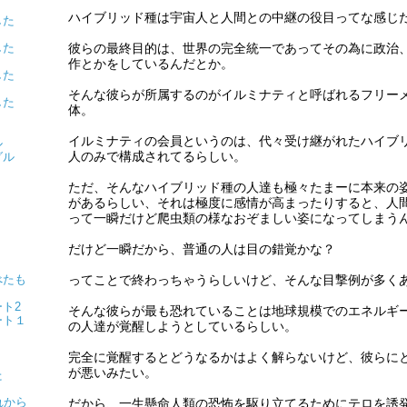
ハイブリッド種は宇宙人と人間との中継の役目ってな感じ
ました
ました
彼らの最終目的は、世界の完全統一であってその為に政治
作とかをしているんだとか。
ました
そんな彼らが所属するのがイルミナティと呼ばれるフリー
ました
体。
イルミナティの会員というのは、代々受け継がれたハイブ
ル
人のみで構成されてるらしい。
グル
ただ、そんなハイブリッド種の人達も極々たまーに本来の
があるらしい、それは極度に感情が高まったりすると、人
って一瞬だけど爬虫類の様なおぞましい姿になってしまう
？
だけど一瞬だから、普通の人は目の錯覚かな？
べたも
ってことで終わっちゃうらしいけど、そんな目撃例が多く
ト2
そんな彼らが最も恐れていることは地球規模でのエネルギ
ート１
の人達が覚醒しようとしているらしい。
完全に覚醒するとどうなるかはよく解らないけど、彼らに
が悪いみたい。
た
れから
だから、一生懸命人類の恐怖を駆り立てるためにテロを誘