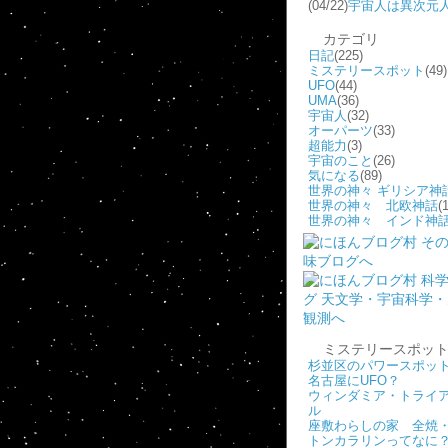
(04/22)
宇宙人は異次元
カテゴリ
日記
(225)
ミステリースポット
(49)
UFO
(44)
UMA
(36)
宇宙人
(32)
オーパーツ
(33)
超能力
(3)
宇宙のこと
(26)
気になる
(89)
世界の神々 ギリシア神
世界の神々 北欧神話
(1
世界の神々 インド神
ミステリースポッ
杉並区のパワースポッ
名古屋にUFO？
ウィンダミア・トライ
ル
座敷わらしの家 全焼
トンカラリンってなに