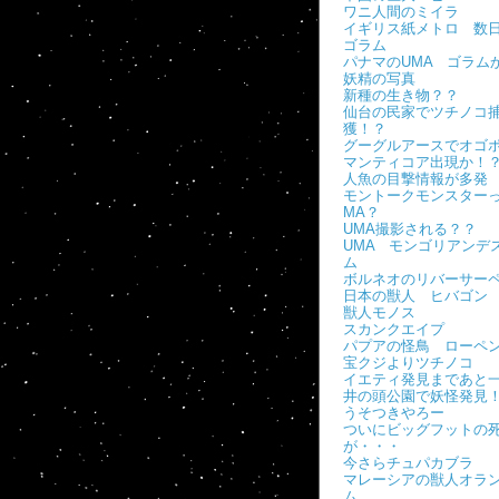
ワニ人間のミイラ
イギリス紙メトロ 数
ゴラム
パナマのUMA ゴラム
妖精の写真
新種の生き物？？
仙台の民家でツチノコ
獲！？
グーグルアースでオゴ
マンティコア出現か！
人魚の目撃情報が多発
モントークモンスターっ
MA？
UMA撮影される？？
UMA モンゴリアンデ
ム
ボルネオのリバーサー
日本の獣人 ヒバゴン
獣人モノス
スカンクエイプ
パプアの怪鳥 ローペ
宝クジよりツチノコ
イエティ発見まであと
井の頭公園で妖怪発見
うそつきやろー
ついにビッグフットの
が・・・
今さらチュパカブラ
マレーシアの獣人オラ
ム