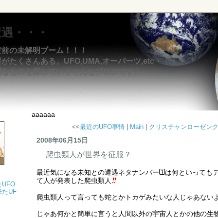
遭遇・・・
空前の未解明ブーム！！！
たくさんある。UFO,UMA,オーパーツ,etc・・・・
明なものを探していくそんなブログです。
aaaaaa
<<
最近のUFO事情
|
Main
|
クリスチャンローゼン
2008年06月15日
爬虫類人が世界を征服？
最近気になる未知との遭遇ネタナンバー
は何といっても
て人が発表した爬虫類人
UFO
たUF
爬虫類人って言っても蛇とかトカゲみたいな人じゃあない
じゃあ何かと簡単に言うと人間以外の宇宙人とかの他の生