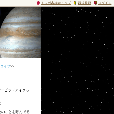
トレボ吉祥寺トップ
新規登録
ログイン
クロイツ
>>
デービッドアイクっ
よ
物のことを呼んでる