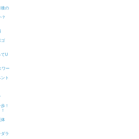
日後の
か？
捕
ポゴ
？
てU
スワー
ペント
ン
一歩！
！！
死体
ンダラ