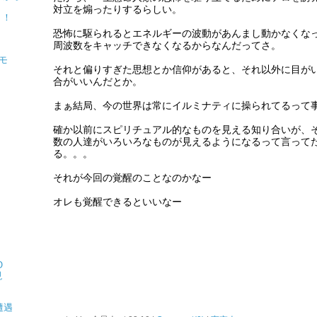
対立を煽ったりするらしい。
！！
恐怖に駆られるとエネルギーの波動があんまし動かなくな
周波数をキャッチできなくなるからなんだってさ。
モ
それと偏りすぎた思想とか信仰があると、それ以外に目が
合がいいんだとか。
まぁ結局、今の世界は常にイルミナティに操られてるって
確か以前にスピリチュアル的なものを見える知り合いが、
数の人達がいろいろなものが見えるようになるって言って
る。。。
それが今回の覚醒のことなのかなー
オレも覚醒できるといいなー
O
現
遭遇