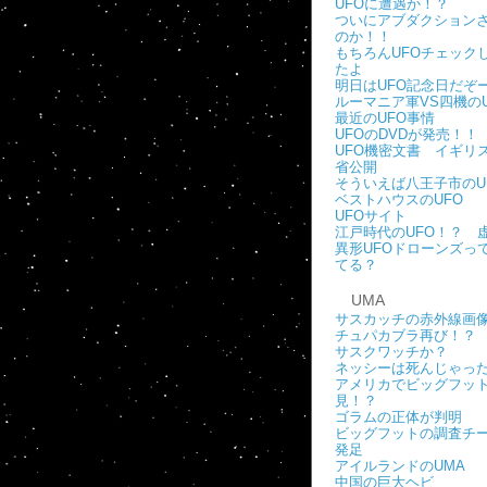
UFOに遭遇か！？
ついにアブダクション
のか！！
もちろんUFOチェック
たよ
明日はUFO記念日だぞ
ルーマニア軍VS四機のU
最近のUFO事情
UFOのDVDが発売！！
UFO機密文書 イギリ
省公開
そういえば八王子市のU
ベストハウスのUFO
UFOサイト
江戸時代のUFO！？ 
異形UFOドローンズっ
てる？
UMA
サスカッチの赤外線画
チュパカブラ再び！？
サスクワッチか？
ネッシーは死んじゃっ
アメリカでビッグフッ
見！？
ゴラムの正体が判明
ビッグフットの調査チ
発足
アイルランドのUMA
中国の巨大ヘビ