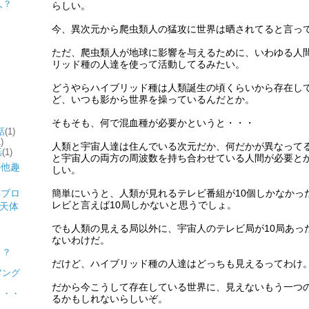
人？
らしい。
今、異次元から爬虫類人の猛攻に世界は晒されてると言っ
ただ、爬虫類人が地球に影響を与えるために、いわゆる人
リッド種の人達を使って活動してるみたい。
どうやらハイブリッド種は人類誕生の頃くらいから存在し
ど、いつも影から世界を操っているんだとか。
そもそも、何で混血種が必要かというと・・・
話
(1)
)
人類と宇宙人達は住んでいる次元だか、何だかが異なって
話
(1)
と宇宙人の両方の周波数を持ち合わせている人間が必要と
しい。
簡単にいうと、人類が見れるテレビ番組が10個しかなかっ
レビと言えば10局しかないと思うでしょ。
でも人類の見える局以外に、宇宙人のテレビ局が10局あっ
ないわけだ。
ト
ト？
だけど、ハイブリッド種の人達はどっちも見えるってわけ
アング
だから今こうして存在している世界に、見えないもう一つ
・・・
るかもしれないらしいぞ。
？