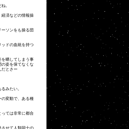
だね。
、経済などの情報操
メーソンをも操る団
リッドの血統を持つ
姿を晒してしまう事
間の姿を保てなくな
んだとさー
あるみたい。
ーの変動で、ある種
とっては非常に都合
発させて人類同士の