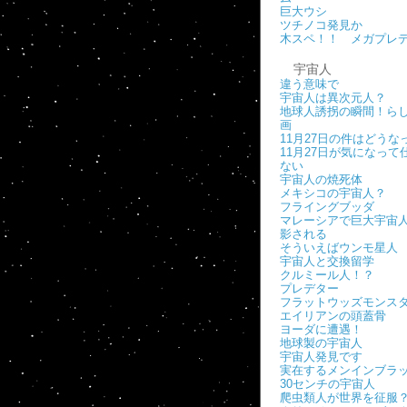
巨大ウシ
ツチノコ発見か
木スペ！！ メガプレ
宇宙人
違う意味で
宇宙人は異次元人？
地球人誘拐の瞬間！ら
画
11月27日の件はどうな
11月27日が気になって
ない
宇宙人の焼死体
メキシコの宇宙人？
フライングブッダ
マレーシアで巨大宇宙
影される
そういえばウンモ星人
宇宙人と交換留学
クルミール人！？
プレデター
フラットウッズモンス
エイリアンの頭蓋骨
ヨーダに遭遇！
地球製の宇宙人
宇宙人発見です
実在するメンインブラ
30センチの宇宙人
爬虫類人が世界を征服