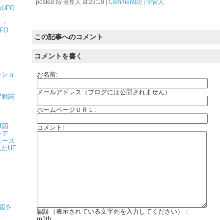
posted by
金星人
at
23:19
|
Comment(0)
|
宇宙人
UFO
・・
FO
この記事へのコメント
コメントを書く
ーショ
お名前:
メールアドレス（ブログには公開されません）:
ア戦闘
ホームページＵＲＬ:
原因
コメント:
シア
ュース
たUF
情報を
認証（表示されている文字列を入力してください）：
m1tb