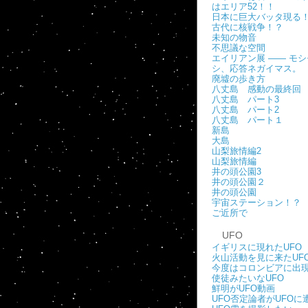
はエリア52！！
日本に巨大バッタ現る
古代に核戦争！？
未知の物音
不思議な空間
エイリアン展 ―― モシ
シ、応答ネガイマス。
廃墟の歩き方
八丈島 感動の最終回
八丈島 パート3
八丈島 パート2
八丈島 パート１
新島
大島
山梨旅情編2
山梨旅情編
井の頭公園3
井の頭公園２
井の頭公園
宇宙ステーション！？
ご近所で
UFO
イギリスに現れたUFO
火山活動を見に来たUF
今度はコロンビアに出
使徒みたいなUFO
鮮明がUFO動画
UFO否定論者がUFOに