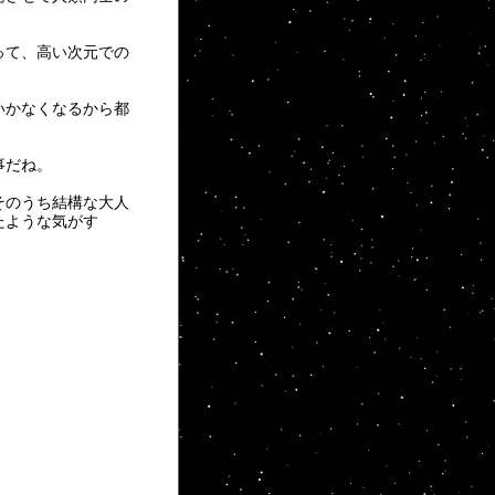
って、高い次元での
いかなくなるから都
事だね。
そのうち結構な大人
たような気がす