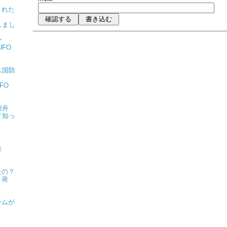
された
しまし
ー
FO
ス国防
FO
虚舟
て知っ
像
たの？
ト発
ームが