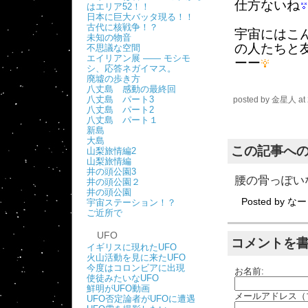
仕方ないね
はエリア52！！
日本に巨大バッタ現る！！
古代に核戦争！？
宇宙にはこ
未知の物音
の人たちと
不思議な空間
エイリアン展 ―― モシモ
ーー
シ、応答ネガイマス。
廃墟の歩き方
八丈島 感動の最終回
八丈島 パート3
posted by
金星人
at
八丈島 パート2
八丈島 パート１
新島
大島
この記事へ
山梨旅情編2
山梨旅情編
井の頭公園3
腰の骨っぽい
井の頭公園２
井の頭公園
Posted by
なー
宇宙ステーション！？
ご近所で
UFO
コメントを
イギリスに現れたUFO
火山活動を見に来たUFO
今度はコロンビアに出現
お名前:
使徒みたいなUFO
鮮明がUFO動画
メールアドレス（
UFO否定論者がUFOに遭遇