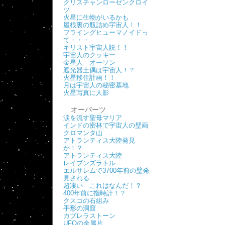
クリスチャンローゼンクロイ
ツ
火星に生物がいるかも
屋根裏の瓶詰め宇宙人！！
フライングヒューマノイドっ
て・・・
キリスト宇宙人説！！
宇宙人のクッキー
金星人 オーソン
遮光器土偶は宇宙人！？
火星移住計画！！
月は宇宙人の秘密基地
火星写真に人影
オーパーツ
涙を流す聖母マリア
インドの密林で宇宙人の壁画
クロマンタ山
アトランティス大陸発見
か！？
アトランティス大陸
レイブンズラトル
エルサレムで3700年前の壁発
見される
超凄い これはなんだ！？
400年前に指時計！？
クスコの石組み
手形の洞窟
カブレラストーン
UFOの金属片