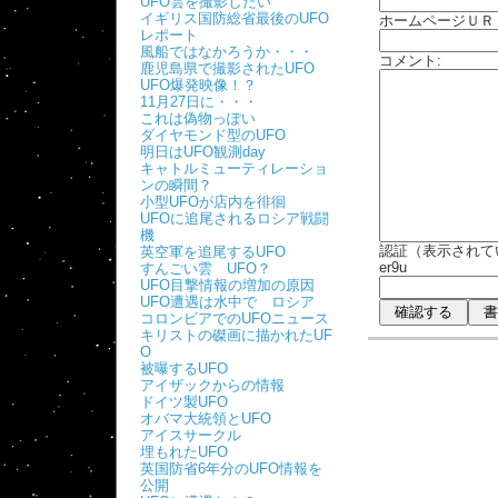
UFO雲を撮影したい
イギリス国防総省最後のUFO
ホームページＵＲ
レポート
風船ではなかろうか・・・
コメント:
鹿児島県で撮影されたUFO
UFO爆発映像！？
11月27日に・・・
これは偽物っぽい
ダイヤモンド型のUFO
明日はUFO観測day
キャトルミューティレーショ
ンの瞬間？
小型UFOが店内を徘徊
UFOに追尾されるロシア戦闘
機
認証（表示されて
英空軍を追尾するUFO
er9u
すんごい雲 UFO？
UFO目撃情報の増加の原因
UFO遭遇は水中で ロシア
コロンビアでのUFOニュース
キリストの磔画に描かれたUF
O
被曝するUFO
アイザックからの情報
ドイツ製UFO
オバマ大統領とUFO
アイスサークル
埋もれたUFO
英国防省6年分のUFO情報を
公開