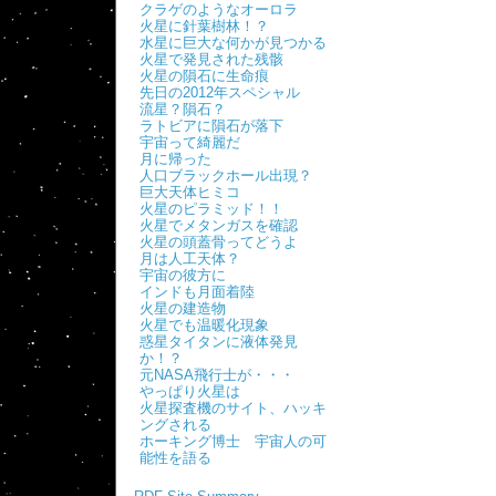
クラゲのようなオーロラ
火星に針葉樹林！？
水星に巨大な何かが見つかる
火星で発見された残骸
火星の隕石に生命痕
先日の2012年スペシャル
流星？隕石？
ラトビアに隕石が落下
宇宙って綺麗だ
月に帰った
人口ブラックホール出現？
巨大天体ヒミコ
火星のピラミッド！！
火星でメタンガスを確認
火星の頭蓋骨ってどうよ
月は人工天体？
宇宙の彼方に
インドも月面着陸
火星の建造物
火星でも温暖化現象
惑星タイタンに液体発見
か！？
元NASA飛行士が・・・
やっぱり火星は
火星探査機のサイト、ハッキ
ングされる
ホーキング博士 宇宙人の可
能性を語る