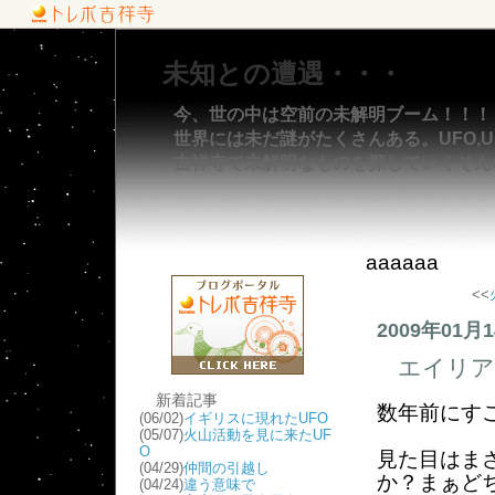
未知との遭遇・・・
今、世の中は空前の未解明ブーム！！！
世界には未だ謎がたくさんある。UFO,UM
吉祥寺で未解明なものを探していくそん
aaaaaa
<<
2009年01月
エイリア
新着記事
数年前にす
(06/02)
イギリスに現れたUFO
(05/07)
火山活動を見に来たUF
O
見た目はま
(04/29)
仲間の引越し
か？まぁど
(04/24)
違う意味で