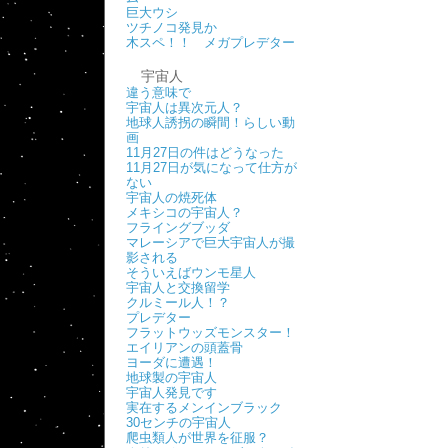
巨大ウシ
ツチノコ発見か
木スペ！！ メガプレデター
宇宙人
違う意味で
宇宙人は異次元人？
地球人誘拐の瞬間！らしい動
画
11月27日の件はどうなった
11月27日が気になって仕方が
ない
宇宙人の焼死体
メキシコの宇宙人？
フライングブッダ
マレーシアで巨大宇宙人が撮
影される
そういえばウンモ星人
宇宙人と交換留学
クルミール人！？
プレデター
フラットウッズモンスター！
エイリアンの頭蓋骨
ヨーダに遭遇！
地球製の宇宙人
宇宙人発見です
実在するメンインブラック
30センチの宇宙人
爬虫類人が世界を征服？