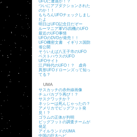
UFOに遭遇か！？
ついにアブダクションされた
のか！！
もちろんUFOチェックしまし
たよ
明日はUFO記念日だぞー
ルーマニア軍VS四機のUFO
最近のUFO事情
UFOのDVDが発売！！
UFO機密文書 イギリス国防
省公開
そういえば八王子市のUFO
ベストハウスのUFO
UFOサイト
江戸時代のUFO！？ 虚舟
異形UFOドローンズって知っ
てる？
UMA
サスカッチの赤外線画像
チュパカブラ再び！？
サスクワッチか？
ネッシーは死んじゃったの？
アメリカでビッグフット発
見！？
ゴラムの正体が判明
ビッグフットの調査チームが
発足
アイルランドのUMA
中国の巨大ヘビ