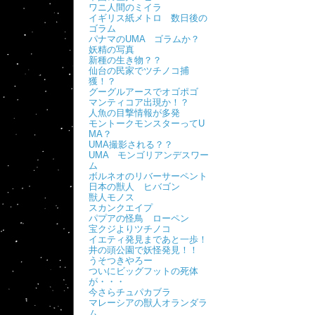
ワニ人間のミイラ
イギリス紙メトロ 数日後の
ゴラム
パナマのUMA ゴラムか？
妖精の写真
新種の生き物？？
仙台の民家でツチノコ捕
獲！？
グーグルアースでオゴポゴ
マンティコア出現か！？
人魚の目撃情報が多発
モントークモンスターってU
MA？
UMA撮影される？？
UMA モンゴリアンデスワー
ム
ボルネオのリバーサーペント
日本の獣人 ヒバゴン
獣人モノス
スカンクエイプ
パプアの怪鳥 ローペン
宝クジよりツチノコ
イエティ発見まであと一歩！
井の頭公園で妖怪発見！！
うそつきやろー
ついにビッグフットの死体
が・・・
今さらチュパカブラ
マレーシアの獣人オランダラ
ム