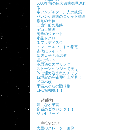
6000年前の巨大遺跡発見され
る
ネアンデルタール人の銃痕
パレンケ遺跡のロケット壁画
恐竜の土偶
二億年前の足跡
宇宙人壁画
黄金のジェット
水晶ドクロ
ネブラディスク
アンコールワットの恐竜
古代にライト？
聖徳太子の地球儀
謎のボルト
不思議なスプリング
ストーンヘンジって実は
体に埋め込まれたチップ！
12世紀の宇宙飛行士発見！！
ドロパ族
宇宙人からの贈り物
UFO探知機！！
超能力
気になる予言
脅威のダウジング！！
ジュセリーノ
宇宙のこと
火星のクレーター画像