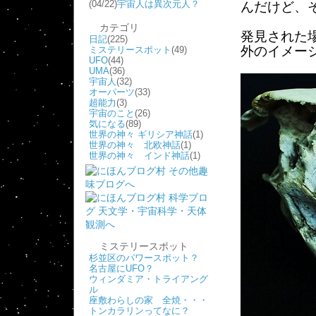
(04/22)
宇宙人は異次元人？
んだけど、
カテゴリ
発見された
日記
(225)
外のイメー
ミステリースポット
(49)
UFO
(44)
UMA
(36)
宇宙人
(32)
オーパーツ
(33)
超能力
(3)
宇宙のこと
(26)
気になる
(89)
世界の神々 ギリシア神話
(1)
世界の神々 北欧神話
(1)
世界の神々 インド神話
(1)
ミステリースポット
杉並区のパワースポット？
名古屋にUFO？
ウィンダミア・トライアング
ル
座敷わらしの家 全焼・・・
トンカラリンってなに？