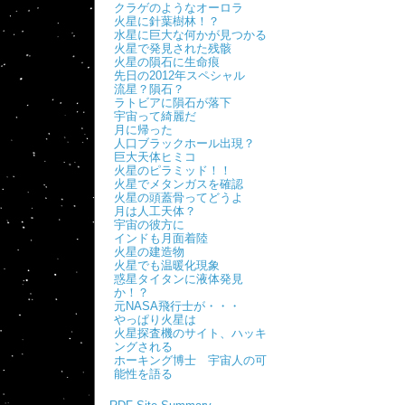
クラゲのようなオーロラ
火星に針葉樹林！？
水星に巨大な何かが見つかる
火星で発見された残骸
火星の隕石に生命痕
先日の2012年スペシャル
流星？隕石？
ラトビアに隕石が落下
宇宙って綺麗だ
月に帰った
人口ブラックホール出現？
巨大天体ヒミコ
火星のピラミッド！！
火星でメタンガスを確認
火星の頭蓋骨ってどうよ
月は人工天体？
宇宙の彼方に
インドも月面着陸
火星の建造物
火星でも温暖化現象
惑星タイタンに液体発見
か！？
元NASA飛行士が・・・
やっぱり火星は
火星探査機のサイト、ハッキ
ングされる
ホーキング博士 宇宙人の可
能性を語る