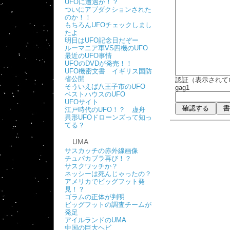
UFOに遭遇か！？
ついにアブダクションされた
のか！！
もちろんUFOチェックしまし
たよ
明日はUFO記念日だぞー
ルーマニア軍VS四機のUFO
最近のUFO事情
UFOのDVDが発売！！
UFO機密文書 イギリス国防
省公開
認証（表示されて
そういえば八王子市のUFO
gag1
ベストハウスのUFO
UFOサイト
江戸時代のUFO！？ 虚舟
異形UFOドローンズって知っ
てる？
UMA
サスカッチの赤外線画像
チュパカブラ再び！？
サスクワッチか？
ネッシーは死んじゃったの？
アメリカでビッグフット発
見！？
ゴラムの正体が判明
ビッグフットの調査チームが
発足
アイルランドのUMA
中国の巨大ヘビ