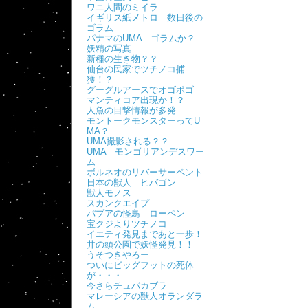
ワニ人間のミイラ
イギリス紙メトロ 数日後の
ゴラム
パナマのUMA ゴラムか？
妖精の写真
新種の生き物？？
仙台の民家でツチノコ捕
獲！？
グーグルアースでオゴポゴ
マンティコア出現か！？
人魚の目撃情報が多発
モントークモンスターってU
MA？
UMA撮影される？？
UMA モンゴリアンデスワー
ム
ボルネオのリバーサーペント
日本の獣人 ヒバゴン
獣人モノス
スカンクエイプ
パプアの怪鳥 ローペン
宝クジよりツチノコ
イエティ発見まであと一歩！
井の頭公園で妖怪発見！！
うそつきやろー
ついにビッグフットの死体
が・・・
今さらチュパカブラ
マレーシアの獣人オランダラ
ム