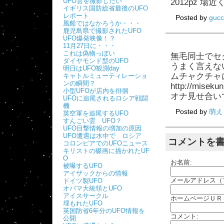
UFO雲を撮影したい
2012pz 
イギリス国防総省最後のUFO
レポート
Posted by
guc
風船ではなかろうか・・・
鹿児島県で撮影されたUFO
UFO爆発映像！？
11月27日に・・・
これは偽物っぽい
無毛同士でセ
ダイヤモンド型のUFO
うまく言えな
明日はUFO観測day
ムチャクチャ
キャトルミューティレーショ
ンの瞬間？
http://miseku
小型UFOが店内を徘徊
オナ見せ合い
UFOに追尾されるロシア戦闘
機
Posted by
萌え
英空軍を追尾するUFO
すんごい雲 UFO？
UFO目撃情報の増加の原因
UFO遭遇は水中で ロシア
コメントを
コロンビアでのUFOニュース
キリストの磔画に描かれたUF
O
お名前:
被曝するUFO
アイザックからの情報
メールアドレス（
ドイツ製UFO
オバマ大統領とUFO
アイスサークル
ホームページＵＲ
埋もれたUFO
英国防省6年分のUFO情報を
コメント:
公開