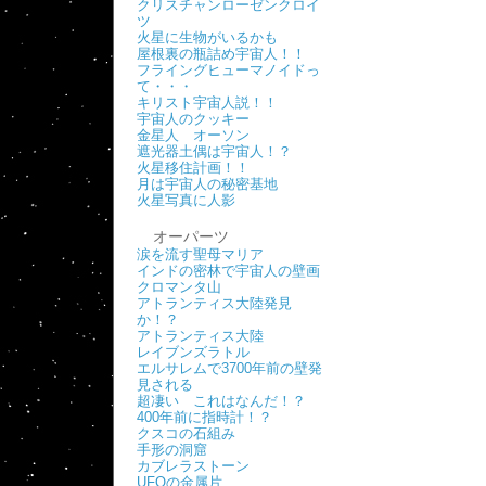
クリスチャンローゼンクロイ
ツ
火星に生物がいるかも
屋根裏の瓶詰め宇宙人！！
フライングヒューマノイドっ
て・・・
キリスト宇宙人説！！
宇宙人のクッキー
金星人 オーソン
遮光器土偶は宇宙人！？
火星移住計画！！
月は宇宙人の秘密基地
火星写真に人影
オーパーツ
涙を流す聖母マリア
インドの密林で宇宙人の壁画
クロマンタ山
アトランティス大陸発見
か！？
アトランティス大陸
レイブンズラトル
エルサレムで3700年前の壁発
見される
超凄い これはなんだ！？
400年前に指時計！？
クスコの石組み
手形の洞窟
カブレラストーン
UFOの金属片