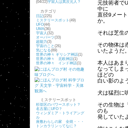
(04/22)
宇宙人は異次元人？
元技術者で
中に
カテゴリ
直径9メート
日記
(225)
か。
ミステリースポット
(49)
UFO
(44)
UMA
(36)
それは芝生
宇宙人
(32)
オーパーツ
(33)
超能力
(3)
その物体は
宇宙のこと
(26)
いたようだ
気になる
(89)
世界の神々 ギリシア神話
(1)
世界の神々 北欧神話
(1)
本人はあま
世界の神々 インド神話
(1)
なってしま
ほどの
白い影のよ
犬は猛烈に
ミステリースポット
その生物は
杉並区のパワースポット？
名古屋にUFO？
のも
ウィンダミア・トライアング
発していた
ル
座敷わらしの家 全焼・・・
トンカラリンってなに？