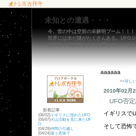
未知との遭遇・・・
今、世の中は空前の未解明ブーム！！！
世界には未だ謎がたくさんある。UFO,UM
吉祥寺で未解明なものを探していくそん
aaaaaa
<<
珍し
2010年02月
UFO否
新着記事
イギリスでU
(06/02)
イギリスに現れたUFO
(05/07)
火山活動を見に来たUF
O
そして恐怖
(04/29)
仲間の引越し
(04/24)
違う意味で