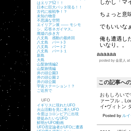
しかし「マ
はエリア52！！
日本に巨大バッタ現る！！
古代に核戦争！？
ちょっと意
未知の物音
不思議な空間
エイリアン展 ―― モシモ
でもいいな
シ、応答ネガイマス。
廃墟の歩き方
八丈島 感動の最終回
俺も遭遇し
八丈島 パート3
いなり。。
八丈島 パート2
八丈島 パート１
aaaaaa
新島
大島
posted by
金星人
at
山梨旅情編2
山梨旅情編
井の頭公園3
井の頭公園２
この記事へ
井の頭公園
宇宙ステーション！？
ご近所で
おもしろいで
UFO
ァーフル，Lou
イギリスに現れたUFO
イ•ヴィトン 
火山活動を見に来たUFO
今度はコロンビアに出現
Posted by
ルイ
使徒みたいなUFO
鮮明がUFO動画
UFO否定論者がUFOに遭遇