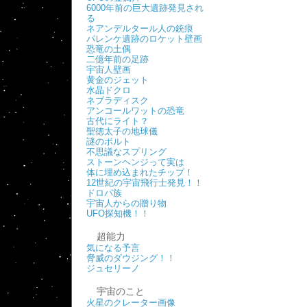
6000年前の巨大遺跡発見され
る
ネアンデルタール人の銃痕
パレンケ遺跡のロケット壁画
恐竜の土偶
二億年前の足跡
宇宙人壁画
黄金のジェット
水晶ドクロ
ネブラディスク
アンコールワットの恐竜
古代にライト？
聖徳太子の地球儀
謎のボルト
不思議なスプリング
ストーンヘンジって実は
体に埋め込まれたチップ！
12世紀の宇宙飛行士発見！！
ドロパ族
宇宙人からの贈り物
UFO探知機！！
超能力
気になる予言
脅威のダウジング！！
ジュセリーノ
宇宙のこと
火星のクレーター画像