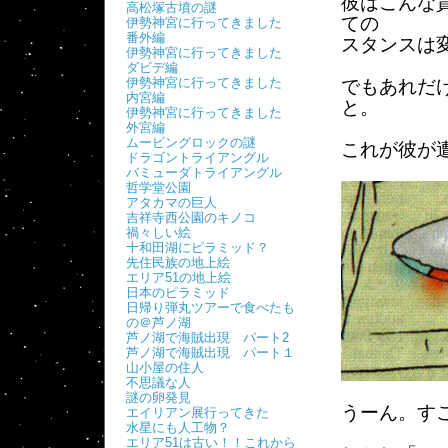
彼はこんな
高松塚古墳の謎
ての
伊勢神宮に行ってきました
番外編
スタンスは
伊勢神宮に行ってきました
ダビデ編
伊勢神宮に行ってきました
でもあれだ
内宮編
と。
伊勢神宮に行ってきました
外宮編
ムービングロックの謎
これが彼が
ドラゴントライアングル
バミューダトライアングル
哲学堂公園
アタカマの巨人
吉祥寺西公園のキノコ
禍々しい絵
十和田湖にピラミッド？
先住民族の地上絵
エリア51の地上絵
日本のピラミッド
日帰り弾丸ツアーで食べたも
の＠芦ノ湖
芦ノ湖で海賊出現 パート2
芦ノ湖で海賊出現 パート１
山小屋の住人
不思議な人
謎の卵発見
うーん。す
エイリアン展行ってきた
水星にも人工物？
エリア51は古い！！これから