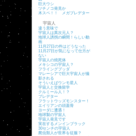
巨大ウシ
ツチノコ発見か
木スペ！！ メガプレデター
宇宙人
違う意味で
宇宙人は異次元人？
地球人誘拐の瞬間！らしい動
画
11月27日の件はどうなった
11月27日が気になって仕方が
ない
宇宙人の焼死体
メキシコの宇宙人？
フライングブッダ
マレーシアで巨大宇宙人が撮
影される
そういえばウンモ星人
宇宙人と交換留学
クルミール人！？
プレデター
フラットウッズモンスター！
エイリアンの頭蓋骨
ヨーダに遭遇！
地球製の宇宙人
宇宙人発見です
実在するメンインブラック
30センチの宇宙人
爬虫類人が世界を征服？