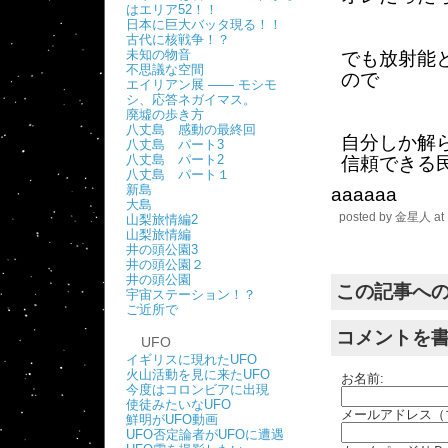
はエリア52！！
日本に巨大バッタ現る！！
古代に核戦争！？
未知の物音
でも放射能
不思議な空間
ので
エイリアン展 ―― モシモ
シ、応答ネガイマス。
廃墟の歩き方
八丈島 感動の最終回
自分しか解
八丈島 パート3
八丈島 パート2
信頼できる
八丈島 パート１
新島
aaaaaa
大島
posted by
金星人
at
山梨旅情編2
山梨旅情編
井の頭公園3
井の頭公園２
井の頭公園
この記事へ
宇宙ステーション！？
ご近所で
コメントを
UFO
イギリスに現れたUFO
火山活動を見に来たUFO
お名前:
今度はコロンビアに出現
使徒みたいなUFO
メールアドレス（
鮮明がUFO動画
UFO否定論者がUFOに遭遇