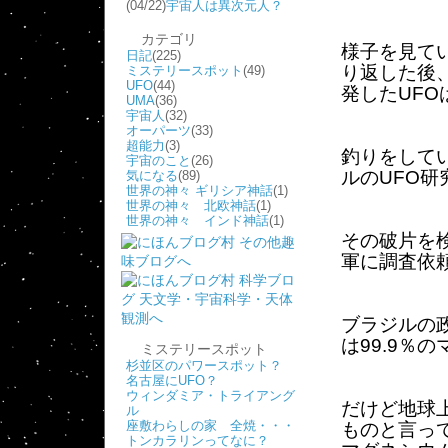
(04/22)
宇宙人は異次元人？
カテゴリ
様子を見て
日記
(225)
り返した後
ミステリースポット
(49)
UFO
(44)
発したUF
UMA
(36)
宇宙人
(32)
オーパーツ
(33)
超能力
(3)
釣りをして
宇宙のこと
(26)
ルのUFO
気になる
(89)
世界の神々 ギリシア神話
(1)
世界の神々 北欧神話
(1)
世界の神々 インド神話
(1)
その破片を
軍に調査依
ブラジルの
は99.9％
ミステリースポット
杉並区のパワースポット？
名古屋にUFO？
ウィンダミア・トライアング
だけど地球
ル
座敷わらしの家 全焼・・・
ものと言っ
トンカラリンってなに？