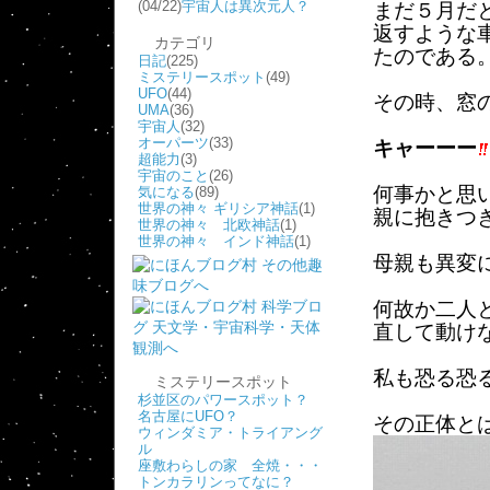
(04/22)
宇宙人は異次元人？
まだ５月だ
返すような
カテゴリ
たのである
日記
(225)
ミステリースポット
(49)
UFO
(44)
その時、窓
UMA
(36)
宇宙人
(32)
オーパーツ
(33)
キャーーー
超能力
(3)
宇宙のこと
(26)
何事かと思
気になる
(89)
世界の神々 ギリシア神話
(1)
親に抱きつ
世界の神々 北欧神話
(1)
世界の神々 インド神話
(1)
母親も異変
何故か二人
直して動け
私も恐る恐
ミステリースポット
杉並区のパワースポット？
名古屋にUFO？
その正体と
ウィンダミア・トライアング
ル
座敷わらしの家 全焼・・・
トンカラリンってなに？