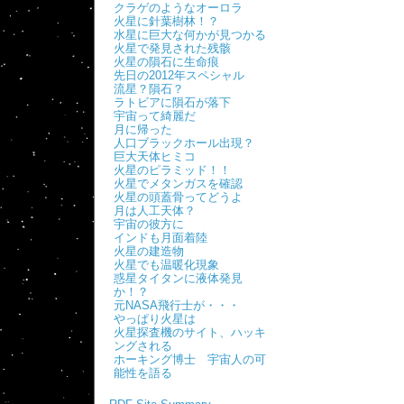
クラゲのようなオーロラ
火星に針葉樹林！？
水星に巨大な何かが見つかる
火星で発見された残骸
火星の隕石に生命痕
先日の2012年スペシャル
流星？隕石？
ラトビアに隕石が落下
宇宙って綺麗だ
月に帰った
人口ブラックホール出現？
巨大天体ヒミコ
火星のピラミッド！！
火星でメタンガスを確認
火星の頭蓋骨ってどうよ
月は人工天体？
宇宙の彼方に
インドも月面着陸
火星の建造物
火星でも温暖化現象
惑星タイタンに液体発見
か！？
元NASA飛行士が・・・
やっぱり火星は
火星探査機のサイト、ハッキ
ングされる
ホーキング博士 宇宙人の可
能性を語る