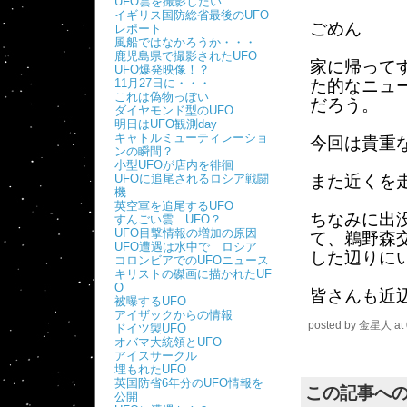
UFO雲を撮影したい
イギリス国防総省最後のUFO
ごめん
レポート
風船ではなかろうか・・・
鹿児島県で撮影されたUFO
家に帰って
UFO爆発映像！？
11月27日に・・・
た的なニュ
これは偽物っぽい
だろう。
ダイヤモンド型のUFO
明日はUFO観測day
キャトルミューティレーショ
今回は貴重
ンの瞬間？
小型UFOが店内を徘徊
UFOに追尾されるロシア戦闘
また近くを
機
英空軍を追尾するUFO
ちなみに出
すんごい雲 UFO？
UFO目撃情報の増加の原因
て、鵜野森
UFO遭遇は水中で ロシア
した辺りに
コロンビアでのUFOニュース
キリストの磔画に描かれたUF
O
皆さんも近
被曝するUFO
アイザックからの情報
posted by
金星人
at
ドイツ製UFO
オバマ大統領とUFO
アイスサークル
埋もれたUFO
英国防省6年分のUFO情報を
この記事へ
公開