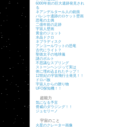
6000年前の巨大遺跡発見され
る
ネアンデルタール人の銃痕
パレンケ遺跡のロケット壁画
恐竜の土偶
二億年前の足跡
宇宙人壁画
黄金のジェット
水晶ドクロ
ネブラディスク
アンコールワットの恐竜
古代にライト？
聖徳太子の地球儀
謎のボルト
不思議なスプリング
ストーンヘンジって実は
体に埋め込まれたチップ！
12世紀の宇宙飛行士発見！！
ドロパ族
宇宙人からの贈り物
UFO探知機！！
超能力
気になる予言
脅威のダウジング！！
ジュセリーノ
宇宙のこと
火星のクレーター画像