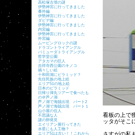
高松塚古墳の謎
伊勢神宮に行ってきました
番外編
伊勢神宮に行ってきました
ダビデ編
伊勢神宮に行ってきました
内宮編
伊勢神宮に行ってきました
外宮編
ムービングロックの謎
ドラゴントライアングル
バミューダトライアングル
哲学堂公園
アタカマの巨人
吉祥寺西公園のキノコ
禍々しい絵
十和田湖にピラミッド？
先住民族の地上絵
エリア51の地上絵
日本のピラミッド
日帰り弾丸ツアーで食べたも
の＠芦ノ湖
芦ノ湖で海賊出現 パート2
芦ノ湖で海賊出現 パート１
山小屋の住人
看板の上で
不思議な人
謎の卵発見
ッタがそこ
エイリアン展行ってきた
水星にも人工物？
さすがの私
エリア51は古い！！これから