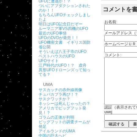
UFOに遭遇か！？
ついにアブダクションされた
コメントを
のか！！
もちろんUFOチェックしまし
たよ
お名前:
明日はUFO記念日だぞー
ルーマニア軍VS四機のUFO
メールアドレス（
最近のUFO事情
UFOのDVDが発売！！
UFO機密文書 イギリス国防
ホームページＵＲ
省公開
そういえば八王子市のUFO
コメント:
ベストハウスのUFO
UFOサイト
江戸時代のUFO！？ 虚舟
異形UFOドローンズって知っ
てる？
UMA
サスカッチの赤外線画像
チュパカブラ再び！？
サスクワッチか？
ネッシーは死んじゃったの？
認証（表示されて
アメリカでビッグフット発
uwej
見！？
ゴラムの正体が判明
ビッグフットの調査チームが
発足
アイルランドのUMA
中国の巨大ヘビ