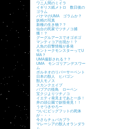
ワニ人間のミイラ
イギリス紙メトロ 数日後の
ゴラム
パナマのUMA ゴラムか？
妖精の写真
新種の生き物？？
仙台の民家でツチノコ捕
獲！？
グーグルアースでオゴポゴ
マンティコア出現か！？
人魚の目撃情報が多発
モントークモンスターってU
MA？
UMA撮影される？？
UMA モンゴリアンデスワー
ム
ボルネオのリバーサーペント
日本の獣人 ヒバゴン
獣人モノス
スカンクエイプ
パプアの怪鳥 ローペン
宝クジよりツチノコ
イエティ発見まであと一歩！
井の頭公園で妖怪発見！！
うそつきやろー
ついにビッグフットの死体
が・・・
今さらチュパカブラ
マレーシアの獣人オランダラ
ム