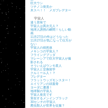
巨大ウシ
ツチノコ発見か
木スペ！！ メガプレデター
宇宙人
違う意味で
宇宙人は異次元人？
地球人誘拐の瞬間！らしい動
画
11月27日の件はどうなった
11月27日が気になって仕方が
ない
宇宙人の焼死体
メキシコの宇宙人？
フライングブッダ
マレーシアで巨大宇宙人が撮
影される
そういえばウンモ星人
宇宙人と交換留学
クルミール人！？
プレデター
フラットウッズモンスター！
エイリアンの頭蓋骨
ヨーダに遭遇！
地球製の宇宙人
宇宙人発見です
実在するメンインブラック
30センチの宇宙人
爬虫類人が世界を征服？