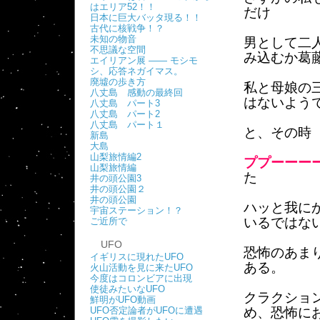
はエリア52！！
だけ
日本に巨大バッタ現る！！
古代に核戦争！？
未知の物音
男として二
不思議な空間
み込むか葛
エイリアン展 ―― モシモ
シ、応答ネガイマス。
廃墟の歩き方
私と母娘の
八丈島 感動の最終回
はないよう
八丈島 パート3
八丈島 パート2
八丈島 パート１
と、その時
新島
大島
山梨旅情編2
ププーーー
山梨旅情編
た
井の頭公園3
井の頭公園２
井の頭公園
ハッと我に
宇宙ステーション！？
いるではな
ご近所で
UFO
恐怖のあま
イギリスに現れたUFO
ある。
火山活動を見に来たUFO
今度はコロンビアに出現
使徒みたいなUFO
クラクショ
鮮明がUFO動画
UFO否定論者がUFOに遭遇
め、恐怖に