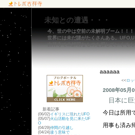
未知との遭遇・・・
今、世の中は空前の未解明ブーム！！！
世界には未だ謎がたくさんある。UFO,UM
吉祥寺で未解明なものを探していくそん
aaaaaa
<<
ロッ
2008年05月
日本に巨
新着記事
今日は所用
(06/02)
イギリスに現れたUFO
(05/07)
火山活動を見に来たUF
O
用事も済み
(04/29)
仲間の引越し
(04/24)
違う意味で