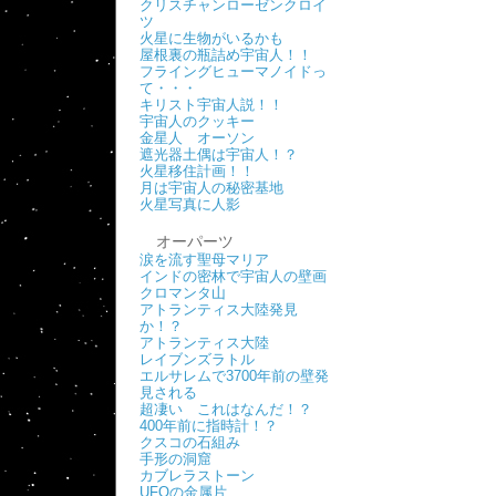
クリスチャンローゼンクロイ
ツ
火星に生物がいるかも
屋根裏の瓶詰め宇宙人！！
フライングヒューマノイドっ
て・・・
キリスト宇宙人説！！
宇宙人のクッキー
金星人 オーソン
遮光器土偶は宇宙人！？
火星移住計画！！
月は宇宙人の秘密基地
火星写真に人影
オーパーツ
涙を流す聖母マリア
インドの密林で宇宙人の壁画
クロマンタ山
アトランティス大陸発見
か！？
アトランティス大陸
レイブンズラトル
エルサレムで3700年前の壁発
見される
超凄い これはなんだ！？
400年前に指時計！？
クスコの石組み
手形の洞窟
カブレラストーン
UFOの金属片