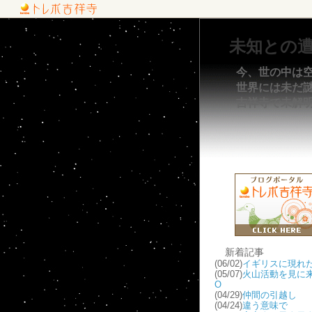
未知との
今、世の中は
世界には未だ謎が
吉祥寺で未解
新着記事
(06/02)
イギリスに現れた
(05/07)
火山活動を見に来
O
(04/29)
仲間の引越し
(04/24)
違う意味で