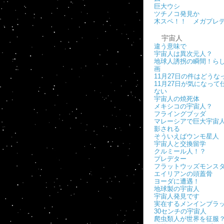
巨大ウシ
ツチノコ発見か
木スペ！！ メガプレ
宇宙人
違う意味で
宇宙人は異次元人？
地球人誘拐の瞬間！ら
画
11月27日の件はどうな
11月27日が気になって
ない
宇宙人の焼死体
メキシコの宇宙人？
フライングブッダ
マレーシアで巨大宇宙
影される
そういえばウンモ星人
宇宙人と交換留学
クルミール人！？
プレデター
フラットウッズモンス
エイリアンの頭蓋骨
ヨーダに遭遇！
地球製の宇宙人
宇宙人発見です
実在するメンインブラ
30センチの宇宙人
爬虫類人が世界を征服