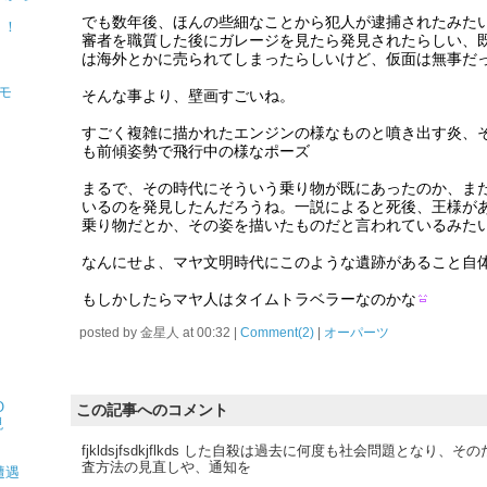
でも数年後、ほんの些細なことから犯人が逮捕されたみた
！！
審者を職質した後にガレージを見たら発見されたらしい、
は海外とかに売られてしまったらしいけど、仮面は無事だ
モ
そんな事より、壁画すごいね。
すごく複雑に描かれたエンジンの様なものと噴き出す炎、
も前傾姿勢で飛行中の様なポーズ
まるで、その時代にそういう乗り物が既にあったのか、ま
いるのを発見したんだろうね。一説によると死後、王様が
乗り物だとか、その姿を描いたものだと言われているみた
なんにせよ、マヤ文明時代にこのような遺跡があること自
もしかしたらマヤ人はタイムトラベラーなのかな
posted by
金星人
at
00:32
|
Comment(2)
|
オーパーツ
O
この記事へのコメント
現
fjkldsjfsdkjflkds した自殺は過去に何度も社会問題となり
査方法の見直しや、通知を
遭遇