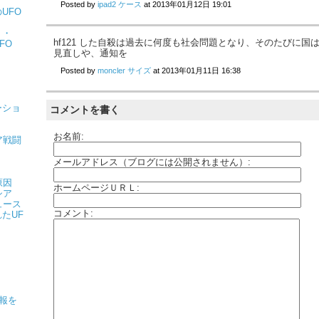
Posted by
ipad2 ケース
at
2013年01月12日 19:01
UFO
・・
hf121 した自殺は過去に何度も社会問題となり、そのたびに国
FO
見直しや、通知を
Posted by
moncler サイズ
at
2013年01月11日 16:38
ーショ
コメントを書く
お名前:
ア戦闘
メールアドレス（ブログには公開されません）:
原因
ホームページＵＲＬ:
シア
ュース
コメント:
たUF
情報を