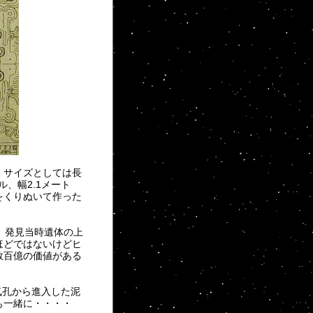
、サイズとしては長
ル、幅2.1メート
をくりぬいて作った
、発見当時遺体の上
ほどではないけどヒ
数百億の価値がある
通気孔から進入した泥
も一緒に・・・・