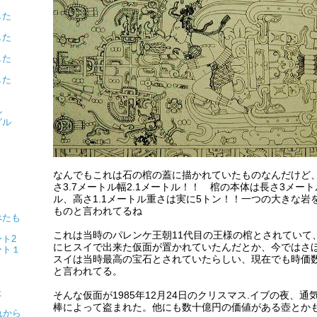
ました
ました
ました
ました
ル
グル
なんでもこれは石の棺の蓋に描かれていたものなんだけど
？
さ3.7メートル幅2.1メートル！！ 棺の本体は長さ3メート
ル、高さ1.1メートル重さは実に5トン！！一つの大きな岩
ものと言われてるね
べたも
これは当時のパレンケ王朝11代目の王様の棺とされていて
ト2
にヒスイで出来た仮面が置かれていたんだとか、今ではさ
ート１
スイは当時最高の宝石とされていたらしい、現在でも時価
と言われてる。
た
そんな仮面が1985年12月24日のクリスマス.イブの夜、
棒によって盗まれた。他にも数十億円の価値がある壺とか
れから