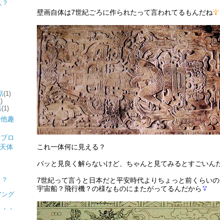
人？
壁画自体は7世紀ごろに作られたって言われてるもんだね
話
(1)
)
話
(1)
これ一体何に見える？
パッと見良く解らないけど、ちゃんと見てみるとすごいん
ト
ト？
7世紀って言うと日本だと平安時代よりちょっと前くらい
宇宙船？飛行機？の様なものにまたがってるんだから
アング
・・・
？