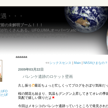
遭遇・・・
空前の未解明ブーム！！！
たくさんある。UFO,UMA,オーパーツ,etc・・・・
明なものを探していくそんなブログです。
aaaaaa
<<
シックスセンス
|
Main
|
NASAひまなの？
2009年03月22日
パレンケ遺跡のロケット壁画
久し振り
最近ちょっと忙しくってブログをさぼり気味だ
UFO
桜の開花も始まり、気温もグングン上昇してきてオレの季
たUF
気配で嬉しい限りだよ
今回はメキシコのパレンケ遺跡っていうところで発見され