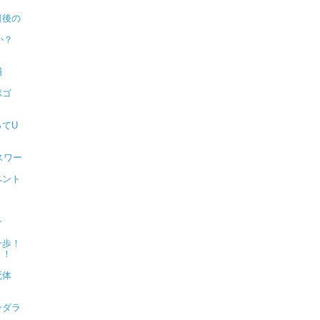
日後の
か？
捕
ポゴ
？
てU
スワー
ペント
ン
一歩！
！！
死体
ンダラ