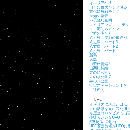
はエリア52！！
日本に巨大バッタ現る
古代に核戦争！？
未知の物音
不思議な空間
エイリアン展 ―― モシ
シ、応答ネガイマス。
廃墟の歩き方
八丈島 感動の最終回
八丈島 パート3
八丈島 パート2
八丈島 パート１
新島
大島
山梨旅情編2
山梨旅情編
井の頭公園3
井の頭公園２
井の頭公園
宇宙ステーション！？
ご近所で
UFO
イギリスに現れたUFO
火山活動を見に来たUF
今度はコロンビアに出
使徒みたいなUFO
鮮明がUFO動画
UFO否定論者がUFOに