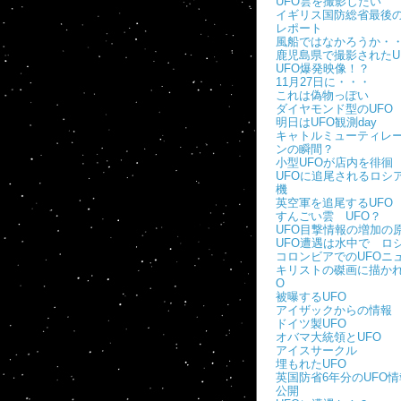
UFO雲を撮影したい
イギリス国防総省最後の
レポート
風船ではなかろうか・
鹿児島県で撮影されたU
UFO爆発映像！？
11月27日に・・・
これは偽物っぽい
ダイヤモンド型のUFO
明日はUFO観測day
キャトルミューティレ
ンの瞬間？
小型UFOが店内を徘徊
UFOに追尾されるロシ
機
英空軍を追尾するUFO
すんごい雲 UFO？
UFO目撃情報の増加の
UFO遭遇は水中で ロ
コロンビアでのUFOニ
キリストの磔画に描かれ
O
被曝するUFO
アイザックからの情報
ドイツ製UFO
オバマ大統領とUFO
アイスサークル
埋もれたUFO
英国防省6年分のUFO
公開