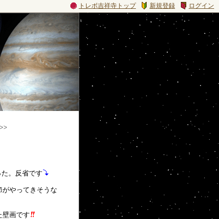
トレボ吉祥寺トップ
新規登録
ログイン
>>
った。反省です
節がやってきそうな
た壁画です