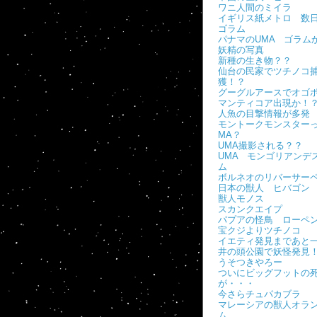
ワニ人間のミイラ
イギリス紙メトロ 数
ゴラム
パナマのUMA ゴラム
妖精の写真
新種の生き物？？
仙台の民家でツチノコ
獲！？
グーグルアースでオゴ
マンティコア出現か！
人魚の目撃情報が多発
モントークモンスターっ
MA？
UMA撮影される？？
UMA モンゴリアンデ
ム
ボルネオのリバーサー
日本の獣人 ヒバゴン
獣人モノス
スカンクエイプ
パプアの怪鳥 ローペ
宝クジよりツチノコ
イエティ発見まであと
井の頭公園で妖怪発見
うそつきやろー
ついにビッグフットの
が・・・
今さらチュパカブラ
マレーシアの獣人オラ
ム