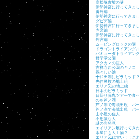
高松塚古墳の謎
伊勢神宮に行ってき
番外編
伊勢神宮に行ってき
ダビデ編
伊勢神宮に行ってき
内宮編
伊勢神宮に行ってき
外宮編
ムービングロックの謎
ドラゴントライアング
バミューダトライアン
哲学堂公園
アタカマの巨人
吉祥寺西公園のキノコ
禍々しい絵
十和田湖にピラミッド
先住民族の地上絵
エリア51の地上絵
日本のピラミッド
日帰り弾丸ツアーで食
の＠芦ノ湖
芦ノ湖で海賊出現 パー
芦ノ湖で海賊出現 パ
山小屋の住人
不思議な人
謎の卵発見
エイリアン展行ってき
水星にも人工物？
エリア51は古い！！こ