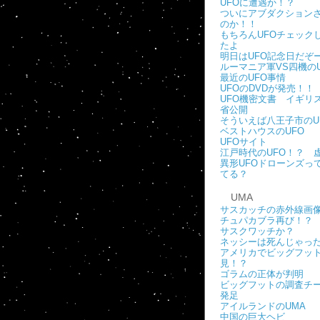
UFOに遭遇か！？
ついにアブダクション
のか！！
もちろんUFOチェック
たよ
明日はUFO記念日だぞ
ルーマニア軍VS四機のU
最近のUFO事情
UFOのDVDが発売！！
UFO機密文書 イギリ
省公開
そういえば八王子市のU
ベストハウスのUFO
UFOサイト
江戸時代のUFO！？ 
異形UFOドローンズっ
てる？
UMA
サスカッチの赤外線画
チュパカブラ再び！？
サスクワッチか？
ネッシーは死んじゃっ
アメリカでビッグフッ
見！？
ゴラムの正体が判明
ビッグフットの調査チ
発足
アイルランドのUMA
中国の巨大ヘビ