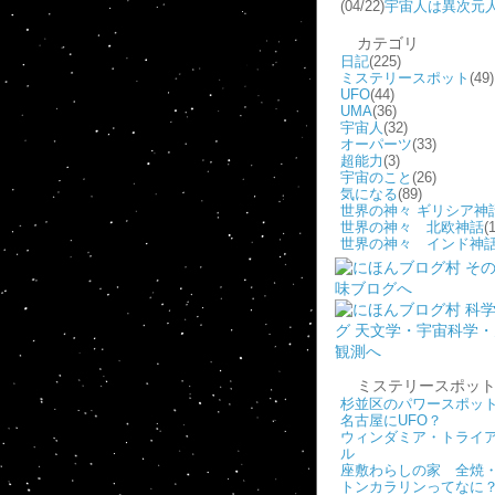
(04/22)
宇宙人は異次元
カテゴリ
日記
(225)
ミステリースポット
(49)
UFO
(44)
UMA
(36)
宇宙人
(32)
オーパーツ
(33)
超能力
(3)
宇宙のこと
(26)
気になる
(89)
世界の神々 ギリシア神
世界の神々 北欧神話
(1
世界の神々 インド神
ミステリースポッ
杉並区のパワースポッ
名古屋にUFO？
ウィンダミア・トライ
ル
座敷わらしの家 全焼
トンカラリンってなに