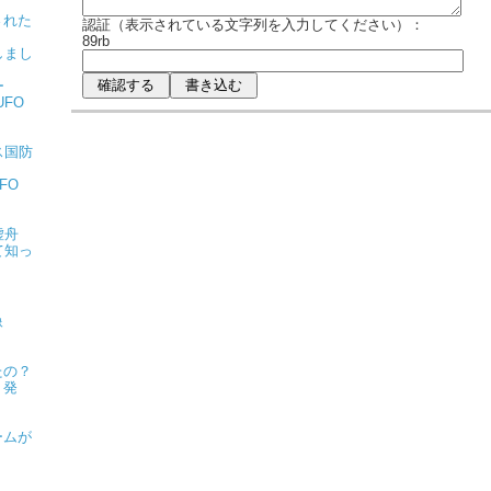
された
認証（表示されている文字列を入力してください）：
89rb
しまし
ー
FO
ス国防
FO
虚舟
て知っ
像
たの？
ト発
ームが