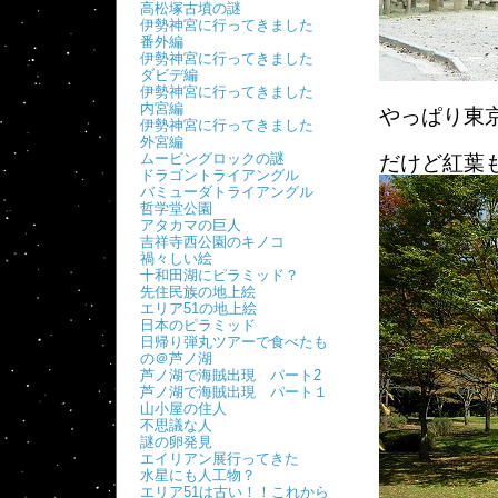
高松塚古墳の謎
伊勢神宮に行ってきました
番外編
伊勢神宮に行ってきました
ダビデ編
伊勢神宮に行ってきました
内宮編
やっぱり東
伊勢神宮に行ってきました
外宮編
ムービングロックの謎
だけど紅葉
ドラゴントライアングル
バミューダトライアングル
哲学堂公園
アタカマの巨人
吉祥寺西公園のキノコ
禍々しい絵
十和田湖にピラミッド？
先住民族の地上絵
エリア51の地上絵
日本のピラミッド
日帰り弾丸ツアーで食べたも
の＠芦ノ湖
芦ノ湖で海賊出現 パート2
芦ノ湖で海賊出現 パート１
山小屋の住人
不思議な人
謎の卵発見
エイリアン展行ってきた
水星にも人工物？
エリア51は古い！！これから