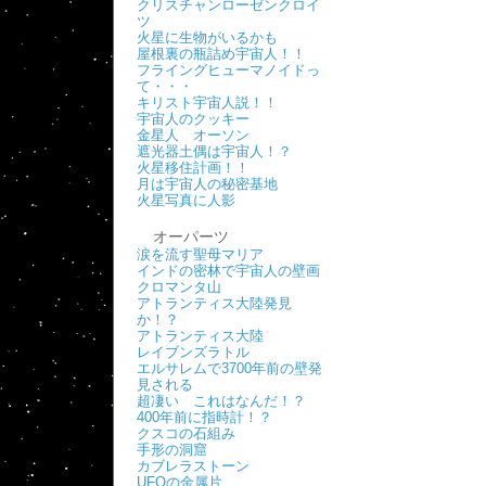
クリスチャンローゼンクロイ
ツ
火星に生物がいるかも
屋根裏の瓶詰め宇宙人！！
フライングヒューマノイドっ
て・・・
キリスト宇宙人説！！
宇宙人のクッキー
金星人 オーソン
遮光器土偶は宇宙人！？
火星移住計画！！
月は宇宙人の秘密基地
火星写真に人影
オーパーツ
涙を流す聖母マリア
インドの密林で宇宙人の壁画
クロマンタ山
アトランティス大陸発見
か！？
アトランティス大陸
レイブンズラトル
エルサレムで3700年前の壁発
見される
超凄い これはなんだ！？
400年前に指時計！？
クスコの石組み
手形の洞窟
カブレラストーン
UFOの金属片