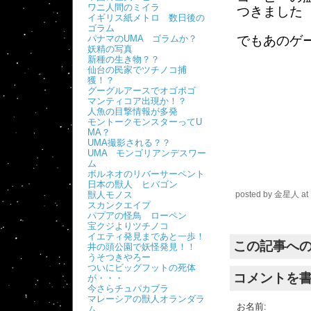
ワニ人間のミイラ
つきました
イギリス紙メトロ 数日後の
ゴラム
パナマのUMA ゴラムか？
でもあのゲ
妖精の写真
新種の生き物？？
仙台の民家でツチノコ捕
獲！？
グーグルアースでオゴポゴ
マンティコア出現か！？
人魚の目撃情報が多発
モントークモンスターってU
MA？
UMA撮影される？？
UMA モンゴリアンデスワー
ム
ボルネオのリバーサーペント
日本の獣人 ヒバゴン
獣人モノス
posted by
金星人
at
スカンクエイプ
パプアの怪鳥 ローペン
宝クジよりツチノコ
イエティ発見まであと一歩！
この記事へ
井の頭公園で妖怪発見！！
うそつきやろー
ついにビッグフットの死体
コメントを
が・・・
今さらチュパカブラ
マレーシアの獣人オランダラ
お名前:
ム