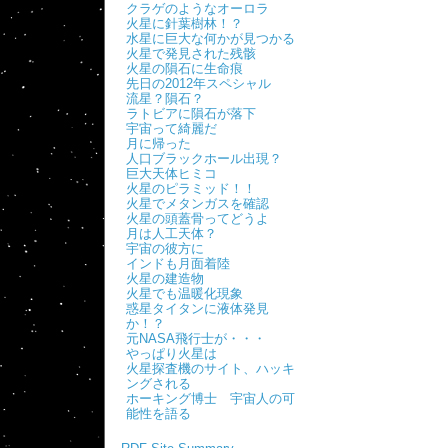
クラゲのようなオーロラ
火星に針葉樹林！？
水星に巨大な何かが見つかる
火星で発見された残骸
火星の隕石に生命痕
先日の2012年スペシャル
流星？隕石？
ラトビアに隕石が落下
宇宙って綺麗だ
月に帰った
人口ブラックホール出現？
巨大天体ヒミコ
火星のピラミッド！！
火星でメタンガスを確認
火星の頭蓋骨ってどうよ
月は人工天体？
宇宙の彼方に
インドも月面着陸
火星の建造物
火星でも温暖化現象
惑星タイタンに液体発見
か！？
元NASA飛行士が・・・
やっぱり火星は
火星探査機のサイト、ハッキ
ングされる
ホーキング博士 宇宙人の可
能性を語る