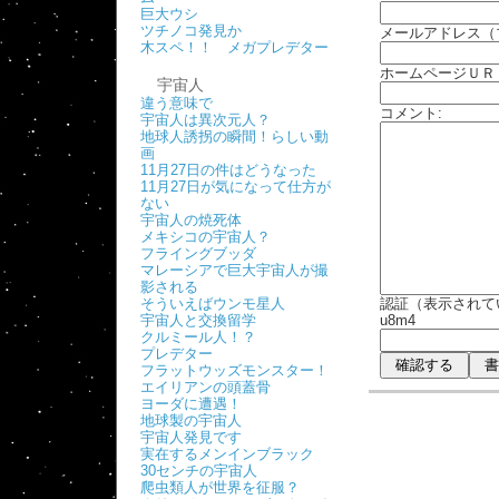
巨大ウシ
ツチノコ発見か
メールアドレス（
木スペ！！ メガプレデター
ホームページＵＲ
宇宙人
違う意味で
コメント:
宇宙人は異次元人？
地球人誘拐の瞬間！らしい動
画
11月27日の件はどうなった
11月27日が気になって仕方が
ない
宇宙人の焼死体
メキシコの宇宙人？
フライングブッダ
マレーシアで巨大宇宙人が撮
影される
そういえばウンモ星人
認証（表示されて
宇宙人と交換留学
u8m4
クルミール人！？
プレデター
フラットウッズモンスター！
エイリアンの頭蓋骨
ヨーダに遭遇！
地球製の宇宙人
宇宙人発見です
実在するメンインブラック
30センチの宇宙人
爬虫類人が世界を征服？