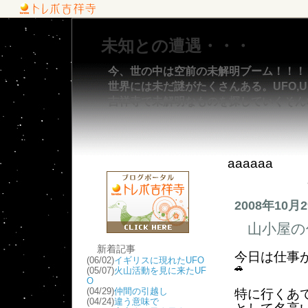
未知との遭遇・・・
今、世の中は空前の未解明ブーム！！！
世界には未だ謎がたくさんある。UFO,UM
吉祥寺で未解明なものを探していくそん
aaaaaa
2008年10月
山小屋の
新着記事
今日は仕事
(06/02)
イギリスに現れたUFO
(05/07)
火山活動を見に来たUF
O
(04/29)
仲間の引越し
特に行くあ
(04/24)
違う意味で