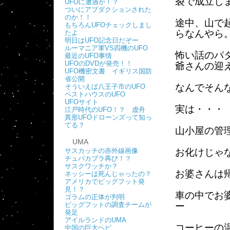
裂で成立し
UFOに遭遇か！？
ついにアブダクションされた
のか！！
途中、山で
もちろんUFOチェックしまし
らなんやら
たよ
明日はUFO記念日だぞー
ルーマニア軍VS四機のUFO
怖い話のパ
最近のUFO事情
UFOのDVDが発売！！
爺さんの迎
UFO機密文書 イギリス国防
省公開
なんでそん
そういえば八王子市のUFO
ベストハウスのUFO
UFOサイト
実は・・・
江戸時代のUFO！？ 虚舟
異形UFOドローンズって知っ
てる？
山小屋の管
UMA
サスカッチの赤外線画像
お化けじゃ
チュパカブラ再び！？
サスクワッチか？
お婆さんは
ネッシーは死んじゃったの？
アメリカでビッグフット発
見！？
車の中でお
ゴラムの正体が判明
ビッグフットの調査チームが
ー
発足
アイルランドのUMA
コーヒーの
中国の巨大ヘビ