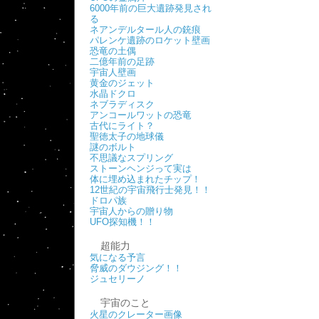
6000年前の巨大遺跡発見され
る
ネアンデルタール人の銃痕
パレンケ遺跡のロケット壁画
恐竜の土偶
二億年前の足跡
宇宙人壁画
黄金のジェット
水晶ドクロ
ネブラディスク
アンコールワットの恐竜
古代にライト？
聖徳太子の地球儀
謎のボルト
不思議なスプリング
ストーンヘンジって実は
体に埋め込まれたチップ！
12世紀の宇宙飛行士発見！！
ドロパ族
宇宙人からの贈り物
UFO探知機！！
超能力
気になる予言
脅威のダウジング！！
ジュセリーノ
宇宙のこと
火星のクレーター画像