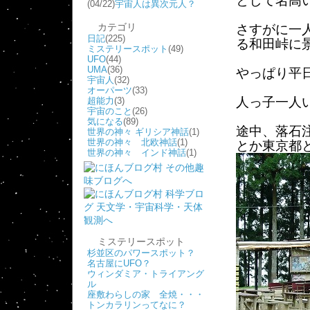
として名高
(04/22)
宇宙人は異次元人？
カテゴリ
さすがに一
日記
(225)
る和田峠に
ミステリースポット
(49)
UFO
(44)
UMA
(36)
やっぱり平
宇宙人
(32)
オーパーツ
(33)
人っ子一人
超能力
(3)
宇宙のこと
(26)
気になる
(89)
途中、落石
世界の神々 ギリシア神話
(1)
世界の神々 北欧神話
(1)
とか東京都
世界の神々 インド神話
(1)
ミステリースポット
杉並区のパワースポット？
名古屋にUFO？
ウィンダミア・トライアング
ル
座敷わらしの家 全焼・・・
トンカラリンってなに？