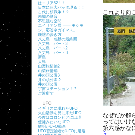
はエリア52！！
日本に巨大バッタ現る！！
これより向
古代に核戦争！？
未知の物音
不思議な空間
エイリアン展 ―― モシモ
シ、応答ネガイマス。
廃墟の歩き方
八丈島 感動の最終回
八丈島 パート3
八丈島 パート2
八丈島 パート１
新島
大島
山梨旅情編2
山梨旅情編
井の頭公園3
井の頭公園２
井の頭公園
宇宙ステーション！？
ご近所で
UFO
イギリスに現れたUFO
火山活動を見に来たUFO
なぜだか解
今度はコロンビアに出現
ってはいけ
使徒みたいなUFO
鮮明がUFO動画
第六感かな
UFO否定論者がUFOに遭遇