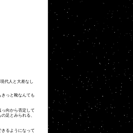
る現代人と大差なし
もきっと靴なんても
真っ向から否定して
もの足とみられる、
できるようになって