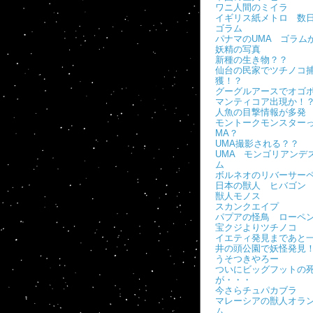
ワニ人間のミイラ
イギリス紙メトロ 数
ゴラム
パナマのUMA ゴラム
妖精の写真
新種の生き物？？
仙台の民家でツチノコ
獲！？
グーグルアースでオゴ
マンティコア出現か！
人魚の目撃情報が多発
モントークモンスターっ
MA？
UMA撮影される？？
UMA モンゴリアンデ
ム
ボルネオのリバーサー
日本の獣人 ヒバゴン
獣人モノス
スカンクエイプ
パプアの怪鳥 ローペ
宝クジよりツチノコ
イエティ発見まであと
井の頭公園で妖怪発見
うそつきやろー
ついにビッグフットの
が・・・
今さらチュパカブラ
マレーシアの獣人オラ
ム