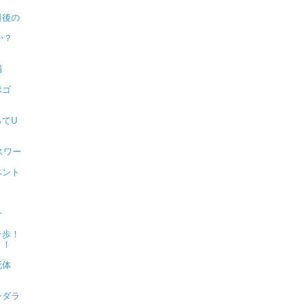
日後の
か？
捕
ポゴ
？
てU
スワー
ペント
ン
一歩！
！！
死体
ンダラ