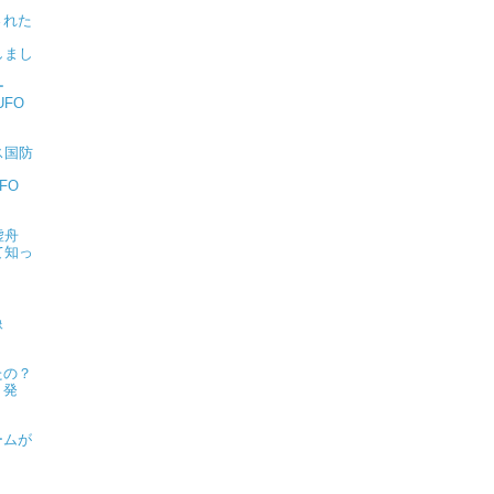
された
しまし
ー
FO
ス国防
FO
虚舟
て知っ
像
たの？
ト発
ームが