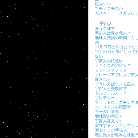
巨大ウシ
ツチノコ発見か
木スペ！！ メガプレ
宇宙人
違う意味で
宇宙人は異次元人？
地球人誘拐の瞬間！ら
画
11月27日の件はどうな
11月27日が気になって
ない
宇宙人の焼死体
メキシコの宇宙人？
フライングブッダ
マレーシアで巨大宇宙
影される
そういえばウンモ星人
宇宙人と交換留学
クルミール人！？
プレデター
フラットウッズモンス
エイリアンの頭蓋骨
ヨーダに遭遇！
地球製の宇宙人
宇宙人発見です
実在するメンインブラ
30センチの宇宙人
爬虫類人が世界を征服