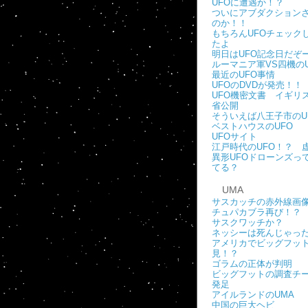
UFOに遭遇か！？
ついにアブダクション
のか！！
もちろんUFOチェック
たよ
明日はUFO記念日だぞ
ルーマニア軍VS四機のU
最近のUFO事情
UFOのDVDが発売！！
UFO機密文書 イギリ
省公開
そういえば八王子市のU
ベストハウスのUFO
UFOサイト
江戸時代のUFO！？ 
異形UFOドローンズっ
てる？
UMA
サスカッチの赤外線画
チュパカブラ再び！？
サスクワッチか？
ネッシーは死んじゃっ
アメリカでビッグフッ
見！？
ゴラムの正体が判明
ビッグフットの調査チ
発足
アイルランドのUMA
中国の巨大ヘビ