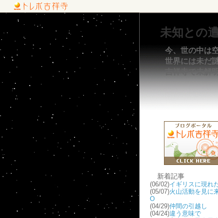
未知との
今、世の中は
世界には未だ謎が
吉祥寺で未解
新着記事
(06/02)
イギリスに現れた
(05/07)
火山活動を見に来
O
(04/29)
仲間の引越し
(04/24)
違う意味で