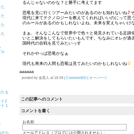
るんじゃないのかな？と勝手に考えてます
ました
恐竜を見に行くツアーみたいのがあるのかも知れないね
ました
現代に来てテクノロジーを教えてくれればいいのにって思
のルールがあるのかもしれないよね、未来を変えちゃいけ
ました
まぁ、そんなこんなで世界中で色々と発見されている足跡
ました
いとこ解決をしてもらいたいもんです。ちなみにオレが過
国時代の合戦を見てみたいっす
ル
グル
それかやっぱ恐竜かなぁ
現代も将来の人間も恐竜は見てみたいのかもしれないね
aaaaaa
？
posted by
金星人
at
18:39
|
Comment(0)
|
オーパーツ
べたも
この記事へのコメント
ト2
ート１
コメントを書く
お名前:
た
れから
メールアドレス（ブログには公開されません）: