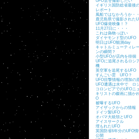
UFO雲を撮影したい
イギリス国防総省最後の
レポート
風船ではなかろうか・
鹿児島県で撮影されたU
UFO爆発映像！？
11月27日に・・・
これは偽物っぽい
ダイヤモンド型のUFO
明日はUFO観測day
キャトルミューティレ
ンの瞬間？
小型UFOが店内を徘徊
UFOに追尾されるロシ
機
英空軍を追尾するUFO
すんごい雲 UFO？
UFO目撃情報の増加の
UFO遭遇は水中で ロ
コロンビアでのUFOニ
キリストの磔画に描かれ
O
被曝するUFO
アイザックからの情報
ドイツ製UFO
オバマ大統領とUFO
アイスサークル
埋もれたUFO
英国防省6年分のUFO
公開