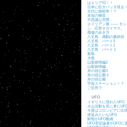
はエリア52！！
日本に巨大バッタ現る
古代に核戦争！？
未知の物音
不思議な空間
エイリアン展 ―― モシ
シ、応答ネガイマス。
廃墟の歩き方
八丈島 感動の最終回
八丈島 パート3
八丈島 パート2
八丈島 パート１
新島
大島
山梨旅情編2
山梨旅情編
井の頭公園3
井の頭公園２
井の頭公園
宇宙ステーション！？
ご近所で
UFO
イギリスに現れたUFO
火山活動を見に来たUF
今度はコロンビアに出
使徒みたいなUFO
鮮明がUFO動画
UFO否定論者がUFOに