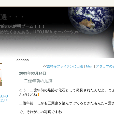
遭遇・・・
空前の未解明ブーム！！！
たくさんある。UFO,UMA,オーパーツ,etc・・・・
明なものを探していくそんなブログです。
aaaaaa
<<
吉祥寺ファイテンに出没
|
Main
|
アタカマの
2009年03月14日
二億年前の足跡
そう、二億年前の足跡が化石として発見されたんだよ。ま
んだけどね
UFO
たUF
二億年前！しかも三葉虫を踏んづけてるときたもんだ～驚
で、それがこの写真ですわ