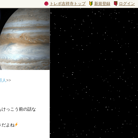
トレボ吉祥寺トップ
新規登録
ログイン
巨人
>>
ぁけっこう前の話な
きだよね