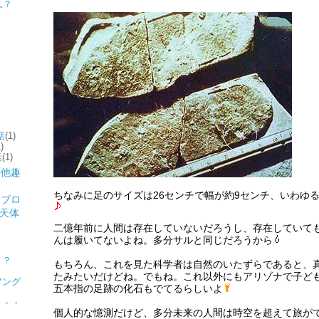
人？
話
(1)
)
話
(1)
ちなみに足のサイズは26センチで幅が約9センチ、いわゆ
二億年前に人間は存在していないだろうし、存在していて
んは履いてないよね。多分サルと同じだろうから
ト
ト？
もちろん、これを見た科学者は自然のいたずらであると、
たみたいだけどね。でもね。これ以外にもアリゾナで子ど
アング
五本指の足跡の化石もでてるらしいよ
・・・
個人的な憶測だけど、多分未来の人間は時空を超えて旅が
？