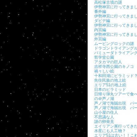
高松塚古墳の謎
伊勢神宮に行ってき
番外編
伊勢神宮に行ってき
ダビデ編
伊勢神宮に行ってき
内宮編
伊勢神宮に行ってき
外宮編
ムービングロックの謎
ドラゴントライアング
バミューダトライアン
哲学堂公園
アタカマの巨人
吉祥寺西公園のキノコ
禍々しい絵
十和田湖にピラミッド
先住民族の地上絵
エリア51の地上絵
日本のピラミッド
日帰り弾丸ツアーで食
の＠芦ノ湖
芦ノ湖で海賊出現 パー
芦ノ湖で海賊出現 パ
山小屋の住人
不思議な人
謎の卵発見
エイリアン展行ってき
水星にも人工物？
エリア51は古い！！こ