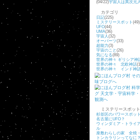
(04/22)
宇宙人は異次元
カテゴリ
日記
(225)
ミステリースポット
(49)
UFO
(44)
UMA
(36)
宇宙人
(32)
オーパーツ
(33)
超能力
(3)
宇宙のこと
(26)
気になる
(89)
世界の神々 ギリシア神
世界の神々 北欧神話
(1
世界の神々 インド神
ミステリースポッ
杉並区のパワースポッ
名古屋にUFO？
ウィンダミア・トライ
ル
座敷わらしの家 全焼
トンカラリンってなに