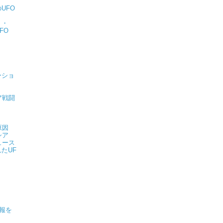
UFO
・・
FO
ーショ
ア戦闘
原因
シア
ュース
たUF
情報を