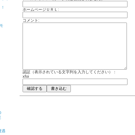
！！
ホームページＵＲＬ:
コメント:
モ
認証（表示されている文字列を入力してください）：
xfoi
O
現
遭遇