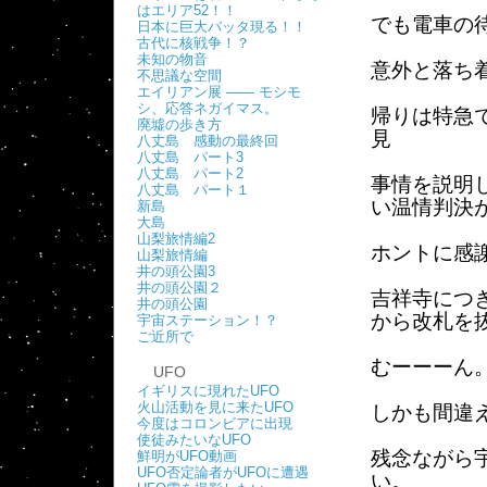
はエリア52！！
でも電車の
日本に巨大バッタ現る！！
古代に核戦争！？
未知の物音
意外と落ち
不思議な空間
エイリアン展 ―― モシモ
シ、応答ネガイマス。
帰りは特急
廃墟の歩き方
見
八丈島 感動の最終回
八丈島 パート3
八丈島 パート2
事情を説明
八丈島 パート１
い温情判決
新島
大島
山梨旅情編2
ホントに感
山梨旅情編
井の頭公園3
井の頭公園２
吉祥寺につ
井の頭公園
から改札を
宇宙ステーション！？
ご近所で
むーーーん
UFO
イギリスに現れたUFO
火山活動を見に来たUFO
しかも間違
今度はコロンビアに出現
使徒みたいなUFO
残念ながら
鮮明がUFO動画
UFO否定論者がUFOに遭遇
い。