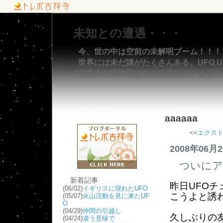
未知との遭遇・・・
今、世の中は空前の未解明ブーム！！！
世界には未だ謎がたくさんある。UFO,UM
吉祥寺で未解明なものを探していくそん
aaaaaa
<<
エクス
2008年06月
ついにア
新着記事
昨日UFO
(06/02)
イギリスに現れたUFO
こうよと誘
(05/07)
火山活動を見に来たUF
O
(04/29)
仲間の引越し
久しぶりの
(04/24)
違う意味で