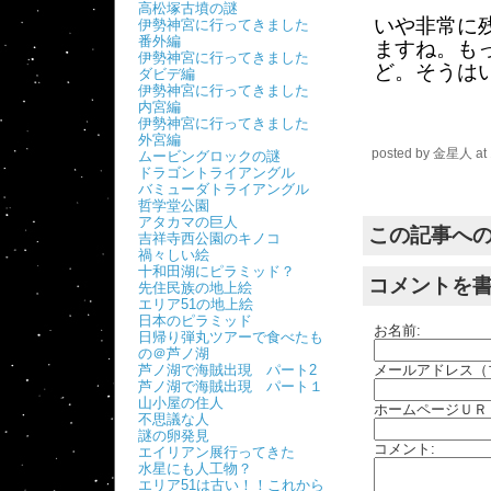
高松塚古墳の謎
いや非常に
伊勢神宮に行ってきました
番外編
ますね。も
伊勢神宮に行ってきました
ど。そうは
ダビデ編
伊勢神宮に行ってきました
内宮編
伊勢神宮に行ってきました
外宮編
posted by
金星人
at
ムービングロックの謎
ドラゴントライアングル
バミューダトライアングル
哲学堂公園
アタカマの巨人
この記事へ
吉祥寺西公園のキノコ
禍々しい絵
十和田湖にピラミッド？
コメントを
先住民族の地上絵
エリア51の地上絵
日本のピラミッド
お名前:
日帰り弾丸ツアーで食べたも
の＠芦ノ湖
芦ノ湖で海賊出現 パート2
メールアドレス（
芦ノ湖で海賊出現 パート１
山小屋の住人
ホームページＵＲ
不思議な人
謎の卵発見
コメント:
エイリアン展行ってきた
水星にも人工物？
エリア51は古い！！これから