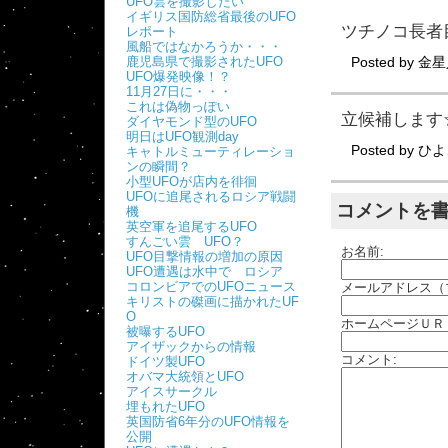
UFO雲を撮影したい
イギリス国防総省最後のUFO
ツチノコ長者
レポート
風船ではなかろうか・・・
鹿児島県で撮影されたUFO
Posted by
金星
UFO爆発映像！？
11月27日に・・・
これは偽物っぽい
立候補します
ダイヤモンド型のUFO
明日はUFO観測day
Posted by
ひよ
キャトルミューティレーショ
ンの瞬間？
小型UFOが店内を徘徊
UFOに追尾されるロシア戦闘
コメントを
機
英空軍を追尾するUFO
すんごい雲 UFO？
お名前:
UFO目撃情報の増加の原因
UFO遭遇は水中で ロシア
コロンビアでのUFOニュース
メールアドレス（
キリストの磔画に描かれたUF
O
ホームページＵＲ
被曝するUFO
アイザックからの情報
コメント:
ドイツ製UFO
オバマ大統領とUFO
アイスサークル
埋もれたUFO
英国防省6年分のUFO情報を
公開