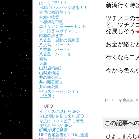
はエリア52！！
新潟行く時
日本に巨大バッタ現る！！
古代に核戦争！？
未知の物音
ツチノコの
不思議な空間
ど、ツチノ
エイリアン展 ―― モシモ
発展しそう
シ、応答ネガイマス。
廃墟の歩き方
八丈島 感動の最終回
お金が絡む
八丈島 パート3
八丈島 パート2
八丈島 パート１
行くなら二
新島
大島
山梨旅情編2
今から色ん
山梨旅情編
井の頭公園3
井の頭公園２
井の頭公園
宇宙ステーション！？
ご近所で
posted by
金星人
at
UFO
イギリスに現れたUFO
火山活動を見に来たUFO
今度はコロンビアに出現
この記事へ
使徒みたいなUFO
鮮明がUFO動画
UFO否定論者がUFOに遭遇
ひよこまんじ