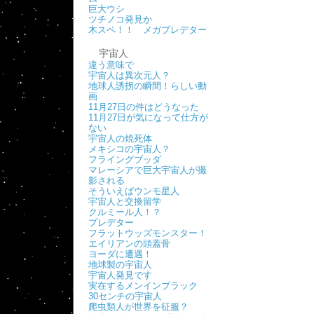
巨大ウシ
ツチノコ発見か
木スペ！！ メガプレデター
宇宙人
違う意味で
宇宙人は異次元人？
地球人誘拐の瞬間！らしい動
画
11月27日の件はどうなった
11月27日が気になって仕方が
ない
宇宙人の焼死体
メキシコの宇宙人？
フライングブッダ
マレーシアで巨大宇宙人が撮
影される
そういえばウンモ星人
宇宙人と交換留学
クルミール人！？
プレデター
フラットウッズモンスター！
エイリアンの頭蓋骨
ヨーダに遭遇！
地球製の宇宙人
宇宙人発見です
実在するメンインブラック
30センチの宇宙人
爬虫類人が世界を征服？