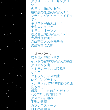
クリスチャンローゼンクロイ
ツ
火星に生物がいるかも
屋根裏の瓶詰め宇宙人！！
フライングヒューマノイドっ
て・・・
キリスト宇宙人説！！
宇宙人のクッキー
金星人 オーソン
遮光器土偶は宇宙人！？
火星移住計画！！
月は宇宙人の秘密基地
火星写真に人影
オーパーツ
涙を流す聖母マリア
インドの密林で宇宙人の壁画
クロマンタ山
アトランティス大陸発見
か！？
アトランティス大陸
レイブンズラトル
エルサレムで3700年前の壁発
見される
超凄い これはなんだ！？
400年前に指時計！？
クスコの石組み
手形の洞窟
カブレラストーン
UFOの金属片