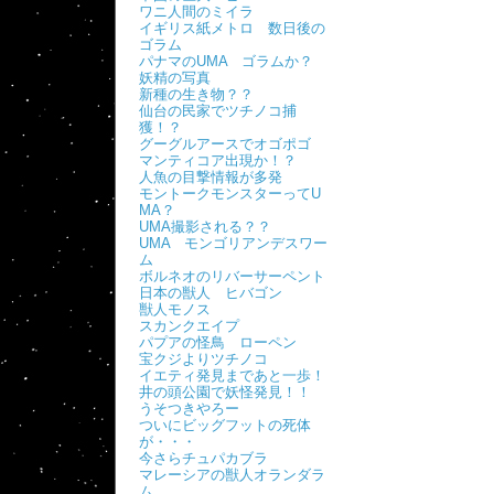
ワニ人間のミイラ
イギリス紙メトロ 数日後の
ゴラム
パナマのUMA ゴラムか？
妖精の写真
新種の生き物？？
仙台の民家でツチノコ捕
獲！？
グーグルアースでオゴポゴ
マンティコア出現か！？
人魚の目撃情報が多発
モントークモンスターってU
MA？
UMA撮影される？？
UMA モンゴリアンデスワー
ム
ボルネオのリバーサーペント
日本の獣人 ヒバゴン
獣人モノス
スカンクエイプ
パプアの怪鳥 ローペン
宝クジよりツチノコ
イエティ発見まであと一歩！
井の頭公園で妖怪発見！！
うそつきやろー
ついにビッグフットの死体
が・・・
今さらチュパカブラ
マレーシアの獣人オランダラ
ム