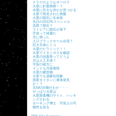
クラゲのようなオーロラ
火星に針葉樹林！？
水星に巨大な何かが見つかる
火星で発見された残骸
火星の隕石に生命痕
先日の2012年スペシャル
流星？隕石？
ラトビアに隕石が落下
宇宙って綺麗だ
月に帰った
人口ブラックホール出現？
巨大天体ヒミコ
火星のピラミッド！！
火星でメタンガスを確認
火星の頭蓋骨ってどうよ
月は人工天体？
宇宙の彼方に
インドも月面着陸
火星の建造物
火星でも温暖化現象
惑星タイタンに液体発見
か！？
元NASA飛行士が・・・
やっぱり火星は
火星探査機のサイト、ハッキ
ングされる
ホーキング博士 宇宙人の可
能性を語る