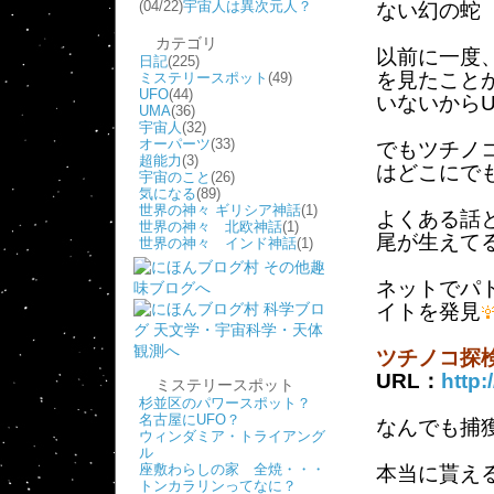
(04/22)
宇宙人は異次元人？
ない幻の蛇
カテゴリ
以前に一度
日記
(225)
を見たこと
ミステリースポット
(49)
UFO
(44)
いないから
UMA
(36)
宇宙人
(32)
オーパーツ
(33)
でもツチノ
超能力
(3)
はどこにで
宇宙のこと
(26)
気になる
(89)
世界の神々 ギリシア神話
(1)
よくある話
世界の神々 北欧神話
(1)
尾が生えて
世界の神々 インド神話
(1)
ネットでパ
イトを発見
ツチノコ探
URL：
http:
ミステリースポット
杉並区のパワースポット？
名古屋にUFO？
なんでも捕
ウィンダミア・トライアング
ル
座敷わらしの家 全焼・・・
本当に貰え
トンカラリンってなに？