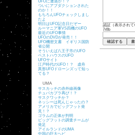
UFOに遭遇か！？
ついにアブダクションされた
のか！！
もちろんUFOチェックしまし
たよ
明日はUFO記念日だぞー
認証（表示されて
ルーマニア軍VS四機のUFO
7r8b
最近のUFO事情
UFOのDVDが発売！！
UFO機密文書 イギリス国防
省公開
そういえば八王子市のUFO
ベストハウスのUFO
UFOサイト
江戸時代のUFO！？ 虚舟
異形UFOドローンズって知っ
てる？
UMA
サスカッチの赤外線画像
チュパカブラ再び！？
サスクワッチか？
ネッシーは死んじゃったの？
アメリカでビッグフット発
見！？
ゴラムの正体が判明
ビッグフットの調査チームが
発足
アイルランドのUMA
中国の巨大ヘビ