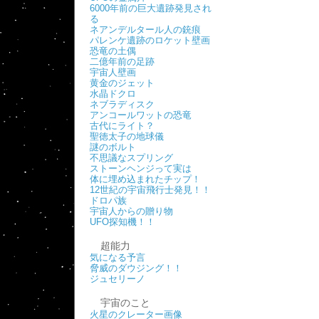
6000年前の巨大遺跡発見され
る
ネアンデルタール人の銃痕
パレンケ遺跡のロケット壁画
恐竜の土偶
二億年前の足跡
宇宙人壁画
黄金のジェット
水晶ドクロ
ネブラディスク
アンコールワットの恐竜
古代にライト？
聖徳太子の地球儀
謎のボルト
不思議なスプリング
ストーンヘンジって実は
体に埋め込まれたチップ！
12世紀の宇宙飛行士発見！！
ドロパ族
宇宙人からの贈り物
UFO探知機！！
超能力
気になる予言
脅威のダウジング！！
ジュセリーノ
宇宙のこと
火星のクレーター画像