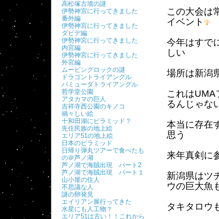
高松塚古墳の謎
この大会は
伊勢神宮に行ってきました
番外編
イベント
伊勢神宮に行ってきました
ダビデ編
伊勢神宮に行ってきました
今年はすで
内宮編
しい
伊勢神宮に行ってきました
外宮編
ムービングロックの謎
場所は新潟
ドラゴントライアングル
バミューダトライアングル
哲学堂公園
これはUM
アタカマの巨人
るんじゃな
吉祥寺西公園のキノコ
禍々しい絵
十和田湖にピラミッド？
本当に存在
先住民族の地上絵
思う
エリア51の地上絵
日本のピラミッド
日帰り弾丸ツアーで食べたも
来年真剣に
の＠芦ノ湖
芦ノ湖で海賊出現 パート2
芦ノ湖で海賊出現 パート１
新潟県はツ
山小屋の住人
ウの巨大魚
不思議な人
謎の卵発見
エイリアン展行ってきた
タキタロウ
水星にも人工物？
エリア51は古い！！これから