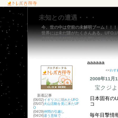
未知との遭遇・・・
今、世の中は空前の未解明ブーム！！！
世界には未だ謎がたくさんある。UFO,UM
吉祥寺で未解明なものを探していくそん
aaaaaa
<<
わす
2008年11月
宝クジよ
新着記事
日本固有の
(06/02)
イギリスに現れたUFO
コ
(05/07)
火山活動を見に来たUF
O
(04/29)
仲間の引越し
毎年目撃情
(04/24)
違う意味で