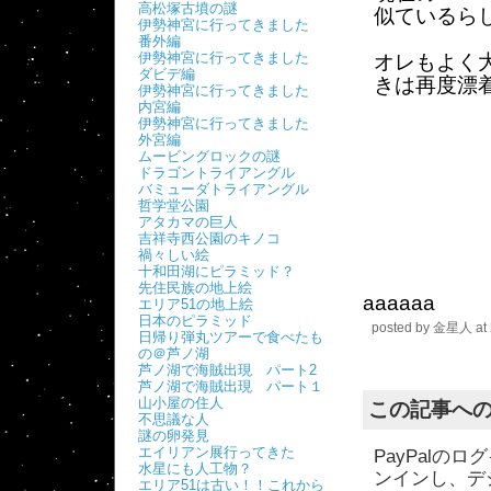
高松塚古墳の謎
似ているら
伊勢神宮に行ってきました
番外編
伊勢神宮に行ってきました
オレもよく
ダビデ編
きは再度漂
伊勢神宮に行ってきました
内宮編
伊勢神宮に行ってきました
外宮編
ムービングロックの謎
ドラゴントライアングル
バミューダトライアングル
哲学堂公園
アタカマの巨人
吉祥寺西公園のキノコ
禍々しい絵
十和田湖にピラミッド？
先住民族の地上絵
aaaaaa
エリア51の地上絵
日本のピラミッド
posted by
金星人
at
日帰り弾丸ツアーで食べたも
の＠芦ノ湖
芦ノ湖で海賊出現 パート2
芦ノ湖で海賊出現 パート１
山小屋の住人
この記事へ
不思議な人
謎の卵発見
エイリアン展行ってきた
PayPal
水星にも人工物？
ンインし、デ
エリア51は古い！！これから