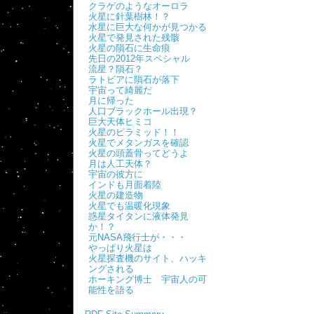
クラゲのようなオーロラ
火星に針葉樹林！？
水星に巨大な何かが見つかる
火星で発見された残骸
火星の隕石に生命痕
先日の2012年スペシャル
流星？隕石？
ラトビアに隕石が落下
宇宙って綺麗だ
月に帰った
人口ブラックホール出現？
巨大天体ヒミコ
火星のピラミッド！！
火星でメタンガスを確認
火星の頭蓋骨ってどうよ
月は人工天体？
宇宙の彼方に
インドも月面着陸
火星の建造物
火星でも温暖化現象
惑星タイタンに液体発見
か！？
元NASA飛行士が・・・
やっぱり火星は
火星探査機のサイト、ハッキ
ングされる
ホーキング博士 宇宙人の可
能性を語る