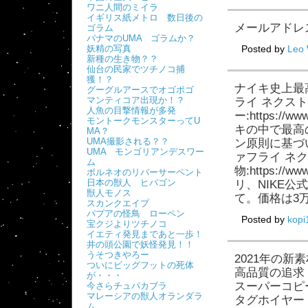
ワニ人間のミイラ
イギリス紙メトロ 数日後の
メールアドレ
ゴラム
パナマのUMA ゴラムか？
妖精の写真
Posted by
Leo 
新種の生き物？？
仙台の民家でツチノコ捕
獲！？
ナイキ史上最
グーグルアースでオゴポゴ
マンティコア出現か！？
ライ ネクス
人魚の目撃情報が多発
ー:https:/
モントークモンスターってU
キの中で最高
MA？
UMA撮影される？？
ン原則に基づ
UMA モンゴリアンデスワー
ァフライ ネ
ム
物:https://w
ボルネオのリバーサーペント
日本の獣人 ヒバゴン
リ、NIKE公
獣人モノス
て。価格は3万
スカンクエイプ
パプアの怪鳥 ローペン
Posted by
kop
宝クジよりツチノコ
イエティ発見まであと一歩！
井の頭公園で妖怪発見！！
うそつきやろー
2021年の新
ついにビッグフットの死体
高品質の追求
が・・・
スーパーコピー時計：
今さらチュパカブラ
マレーシアの獣人オランダラ
タグホイヤー コピー：
ム