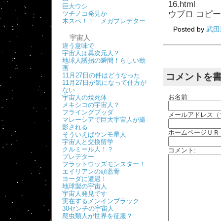
16.html
巨大ウシ
ウブロ コピー：htt
ツチノコ発見か
木スペ！！ メガプレデター
Posted by
武田
宇宙人
違う意味で
宇宙人は異次元人？
地球人誘拐の瞬間！らしい動
画
11月27日の件はどうなった
コメントを
11月27日が気になって仕方が
ない
お名前:
宇宙人の焼死体
メキシコの宇宙人？
フライングブッダ
メールアドレス（
マレーシアで巨大宇宙人が撮
影される
ホームページＵＲ
そういえばウンモ星人
宇宙人と交換留学
クルミール人！？
コメント:
プレデター
フラットウッズモンスター！
エイリアンの頭蓋骨
ヨーダに遭遇！
地球製の宇宙人
宇宙人発見です
実在するメンインブラック
30センチの宇宙人
爬虫類人が世界を征服？