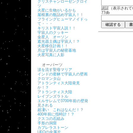
クリスチャンローゼンクロイ
ツ
認証（表示されて
火星に生物がいるかも
77db
屋根裏の瓶詰め宇宙人！！
フライングヒューマノイドっ
て・・・
キリスト宇宙人説！！
宇宙人のクッキー
金星人 オーソン
遮光器土偶は宇宙人！？
火星移住計画！！
月は宇宙人の秘密基地
火星写真に人影
オーパーツ
涙を流す聖母マリア
インドの密林で宇宙人の壁画
クロマンタ山
アトランティス大陸発見
か！？
アトランティス大陸
レイブンズラトル
エルサレムで3700年前の壁発
見される
超凄い これはなんだ！？
400年前に指時計！？
クスコの石組み
手形の洞窟
カブレラストーン
UFOの金属片