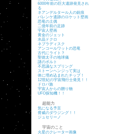
6000年前の巨大遺跡発見され
る
ネアンデルタール人の銃痕
パレンケ遺跡のロケット壁画
恐竜の土偶
二億年前の足跡
宇宙人壁画
黄金のジェット
水晶ドクロ
ネブラディスク
アンコールワットの恐竜
古代にライト？
聖徳太子の地球儀
謎のボルト
不思議なスプリング
ストーンヘンジって実は
体に埋め込まれたチップ！
12世紀の宇宙飛行士発見！！
ドロパ族
宇宙人からの贈り物
UFO探知機！！
超能力
気になる予言
脅威のダウジング！！
ジュセリーノ
宇宙のこと
火星のクレーター画像