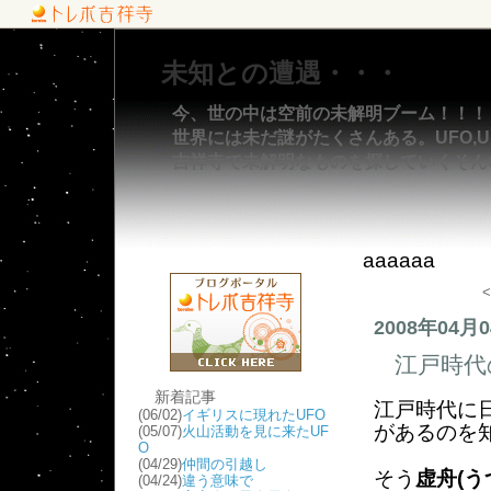
未知との遭遇・・・
今、世の中は空前の未解明ブーム！！！
世界には未だ謎がたくさんある。UFO,UM
吉祥寺で未解明なものを探していくそん
aaaaaa
<
2008年04月
江戸時代
新着記事
江戸時代に
(06/02)
イギリスに現れたUFO
があるのを
(05/07)
火山活動を見に来たUF
O
(04/29)
仲間の引越し
そう
虚舟(う
(04/24)
違う意味で