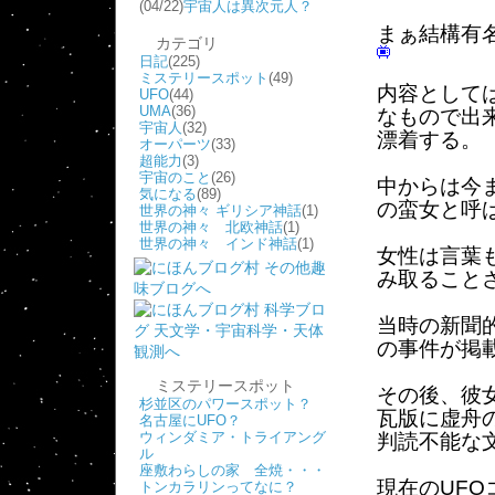
(04/22)
宇宙人は異次元人？
まぁ結構有
カテゴリ
日記
(225)
ミステリースポット
(49)
内容として
UFO
(44)
UMA
(36)
なもので出
宇宙人
(32)
漂着する。
オーパーツ
(33)
超能力
(3)
宇宙のこと
(26)
中からは今
気になる
(89)
の蛮女と呼ば
世界の神々 ギリシア神話
(1)
世界の神々 北欧神話
(1)
世界の神々 インド神話
(1)
女性は言葉
み取ること
当時の新聞
の事件が掲
ミステリースポット
その後、彼
杉並区のパワースポット？
瓦版に虚舟
名古屋にUFO？
ウィンダミア・トライアング
判読不能な
ル
座敷わらしの家 全焼・・・
現在のUF
トンカラリンってなに？