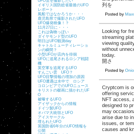
UFO雲を撮影したい
列を
イギリス国防総省最後のUFO
レポート
風船ではなかろうか・・・
Posted by
Max
鹿児島県で撮影されたUFO
UFO爆発映像！？
11月27日に・・・
Looking for fr
これは偽物っぽい
ダイヤモンド型のUFO
streaming plat
明日はUFO観測day
viewing qualit
キャトルミューティレーショ
without unnec
ンの瞬間？
小型UFOが店内を徘徊
today.
UFOに追尾されるロシア戦闘
開さ
機
英空軍を追尾するUFO
Posted by
Onio
すんごい雲 UFO？
UFO目撃情報の増加の原因
UFO遭遇は水中で ロシア
コロンビアでのUFOニュース
Cryptcom is on
キリストの磔画に描かれたUF
offering servic
O
NFT access, a
被曝するUFO
アイザックからの情報
designed to p
ドイツ製UFO
may occasiona
オバマ大統領とUFO
arise due to i
アイスサークル
埋もれたUFO
issues, or te
英国防省6年分のUFO情報を
causes and kn
公開