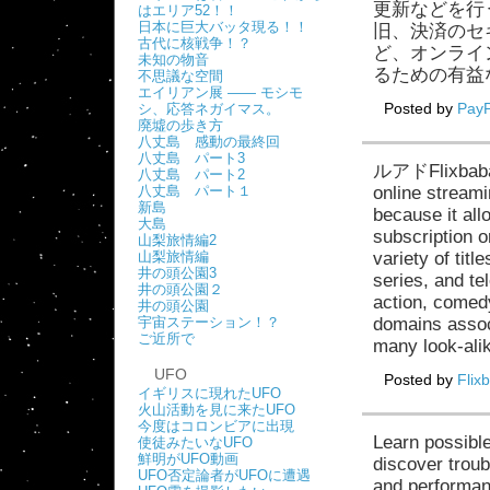
更新などを行
はエリア52！！
日本に巨大バッタ現る！！
旧、決済のセ
古代に核戦争！？
ど、オンライ
未知の物音
るための有益
不思議な空間
エイリアン展 ―― モシモ
Posted by
PayP
シ、応答ネガイマス。
廃墟の歩き方
八丈島 感動の最終回
八丈島 パート3
ルアドFlixbaba 
八丈島 パート2
八丈島 パート１
online streami
新島
because it all
大島
subscription o
山梨旅情編2
山梨旅情編
variety of tit
井の頭公園3
series, and te
井の頭公園２
action, comed
井の頭公園
宇宙ステーション！？
domains assoc
ご近所で
many look-ali
UFO
Posted by
Flix
イギリスに現れたUFO
火山活動を見に来たUFO
今度はコロンビアに出現
Learn possibl
使徒みたいなUFO
鮮明がUFO動画
discover troub
UFO否定論者がUFOに遭遇
and performanc