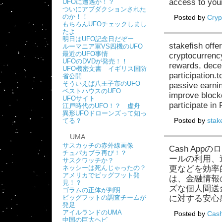
access to yo
UFOに遭遇か！？
ついにアブダクションされた
のか！！
Posted by
Cryp
もちろんUFOチェックしまし
たよ
明日はUFO記念日だぞー
stakefish offe
ルーマニア軍VS四機のUFO
最近のUFO事情
cryptocurrency
UFOのDVDが発売！！
rewards, decen
UFO機密文書 イギリス国防
participation
省公開
そういえば八王子市のUFO
passive earnin
ベストハウスのUFO
improve block
UFOサイト
participate i
江戸時代のUFO！？ 虚舟
異形UFOドローンズって知っ
Posted by
stak
てる？
UMA
サスカッチの赤外線画像
Cash Ap
チュパカブラ再び！？
ールの利用、
サスクワッチか？
ネッシーは死んじゃったの？
更などを効率
アメリカでビッグフット発
は、金融情報
見！？
ズな個人間送
ゴラムの正体が判明
ビッグフットの調査チームが
に対する安心
発足
アイルランドのUMA
Posted by
Cash
中国の巨大ヘビ